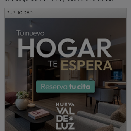
PUBLICIDAD
La programación arrancó el
viernes
en la
plaza de
Santo Domingo
con
“Instants y Momentos”
, de la
compañía
Non Sin Tri
. La propuesta, sin texto,
combinó acrobacias aéreas y sobre monociclo para
recorrer distintas etapas de la vida, desde la juventud
hasta la vejez, en un montaje que concluyó con la
respuesta del público.
PUBLICIDAD