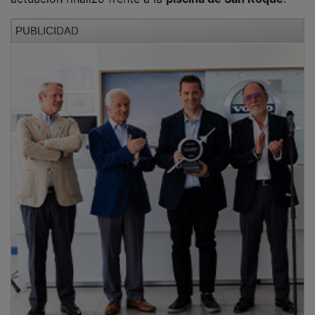
La clausura llegó el
domingo
con
“The Wolves”
, de la
compañía
La FAM
, que recorrió el trayecto entre la
plaza del Jardinillo
y el
parque de la Concordia
. El
espectáculo combinó zancos, percusión elevada,
música funk y participación del público.
PUBLICIDAD