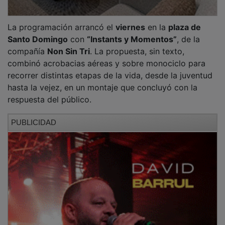
El
sábado
fue el turno de la compañía
Nacho Villar /
Yllana
, que desplegó una propuesta de carácter
itinerante y humorístico. La actividad comenzó en el
parque de la Concordia
con una carrera y continuó en
distintos puntos de la ciudad con escenas inspiradas
en pruebas deportivas, como una exhibición de
natación sincronizada en
San Roque
, un combate de
boxeo y una competición de futbolín humano. La