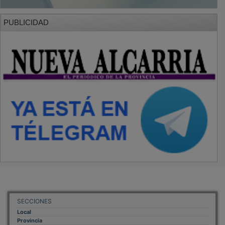
Provincia
Sociedad y Cultura
Región
Deportes
Economía
Opinión
NUEVA ALCARRIA
Quiénes somos
MÁS INFORMACIÓN
Aviso Legal
Política de Privacidad
Politica de Cookies
Mas informacion sobre las cookies
BASES CONCURSO FOTOGRAFÍA LAVANDA
OTROS ENLACES
Sistemas Integrales Cualificados
Entrada Bloggers
Aviso Legal
Configuración de Cookies
Empleo Trabajando.es
Tiempo: 0.141 seg., Memoria Usada: 0.94 MB
Diseño web
Inweb
© 2015 - 2026