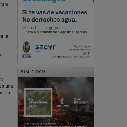
cial
e la
y
PUBLICIDAD
or
es una
ación