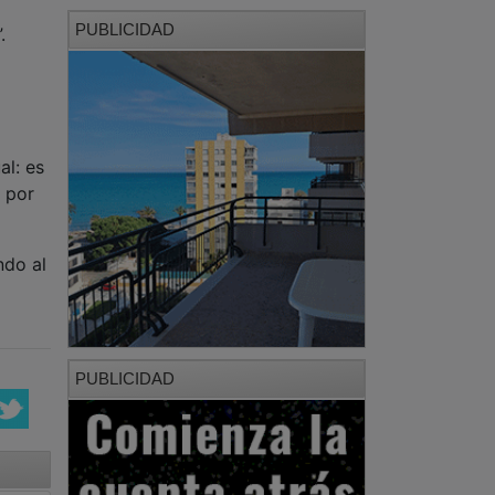
PUBLICIDAD
.
al: es
 por
ndo al
PUBLICIDAD