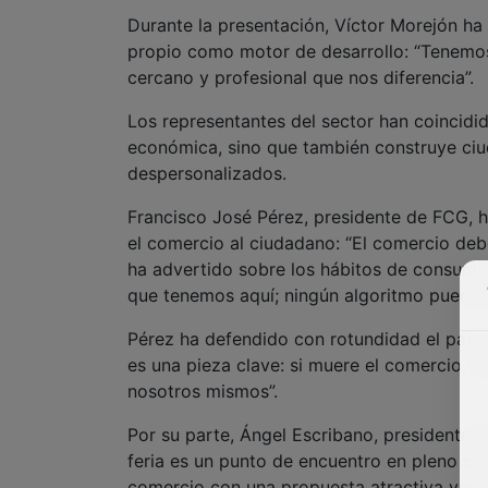
Durante la presentación, Víctor Morejón ha 
propio como motor de desarrollo: “Tenemos 
cercano y profesional que nos diferencia”.
Los representantes del sector han coincidi
económica, sino que también construye ciu
despersonalizados.
Francisco José Pérez, presidente de FCG, 
el comercio al ciudadano: “El comercio deb
ha advertido sobre los hábitos de consumo
que tenemos aquí; ningún algoritmo puede su
Pérez ha defendido con rotundidad el papel
es una pieza clave: si muere el comercio, 
nosotros mismos”.
Por su parte, Ángel Escribano, presidente d
feria es un punto de encuentro en pleno cen
comercio con una propuesta atractiva y par