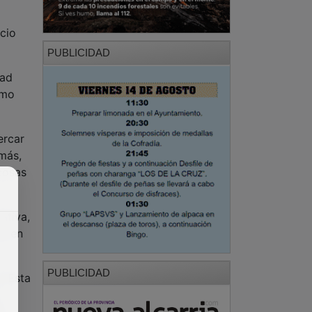
cio
PUBLICIDAD
dad
umo
ercar
emás,
cosas
ativa,
ir en
PUBLICIDAD
 “Esta
e