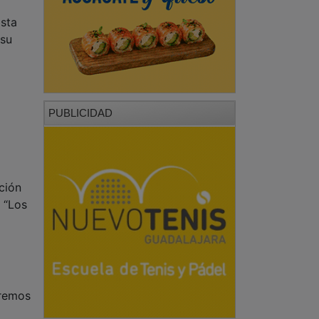
Esta
 su
PUBLICIDAD
ción
 “Los
eremos