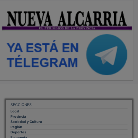
Economía
Opinión
NUEVA ALCARRIA
Quiénes somos
MÁS INFORMACIÓN
Aviso Legal
Política de Privacidad
Politica de Cookies
Mas informacion sobre las cookies
BASES CONCURSO FOTOGRAFÍA LAVANDA
OTROS ENLACES
Sistemas Integrales Cualificados
Entrada Bloggers
Aviso Legal
Configuración de Cookies
Empleo Trabajando.es
Tiempo: 0.1364 seg., Memoria Usada: 0.94 MB
Diseño web
Inweb
© 2015 - 2026
Volver arriba