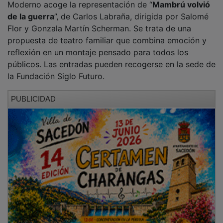
La agenda cultural se completa con diversas
propuestas expositivas que pueden visitarse durante
estos días. En el
Espacio Medarde
(tercera planta del
Mercado de Abastos) continúan los últimos días de la
exposición del Colegio de Aparejadores, dedicada a
proyectos de arquitectura.
Por su parte, el Palacio de la Cotilla acoge hasta el 27
de mayo la exposición colectiva del grupo infantil de
Iniciación a la Cerámica
de la Escuela Municipal de