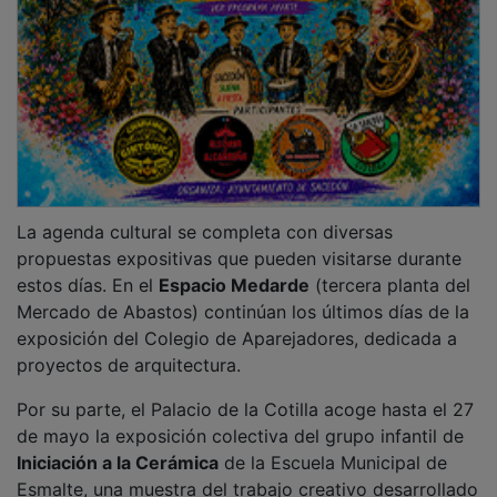
Esmalte, una muestra del trabajo creativo desarrollado
en el ámbito formativo.
Taller familiar en el Palacio de la Cotilla
El sábado 9 de mayo, a las 12:00 horas, el Palacio de
la Cotilla acoge el taller familiar “
Escudos y símbolos
”,
una actividad creativa dirigida a niños de entre 4 y 10
años, que propone diseñar emblemas inspirados en la
heráldica de Guadalajara. La actividad es gratuita, con
aforo limitado y requiere inscripción previa.
Si el tiempo y la lluvia lo permiten, la música en
directo volverá a las calles con una nueva cita de “
Las
Placitas del Casco
”, que continúa un fin de semana
más llenando de ambiente el centro histórico. El
viernes 8 de mayo y el sábado 9 en las plazas del
Jardinillo, Concejo, San Esteban y la travesía Santo
Domingo.