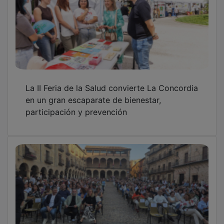
La lírica conquista Sigüenza desde la Plaza
Mayor
Bellido señala que la Ley de Despoblación de
CLM de ‘marca Page’ es la “más envidiada en
España”