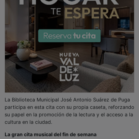
La gran cita musical del fin de semana
El viernes 8 de mayo, a las 20:30 horas, el Teatro
Buero Vallejo acoge el concierto de
Café Quijano
con
su gira “Miami 1990”, una propuesta que recorre los
inicios y la trayectoria del grupo a través de un
repertorio cargado de recuerdos y evolución musical.
Las entradas están disponibles a través de la
plataforma Ticketmaster.
La programación continúa el sábado 9 de mayo, a las
19:00 horas, con el
Festival de Jota Aragonesa
en el
Teatro Buero Vallejo. Un evento organizado por la
Casa de Aragón en Alcalá de Henares a beneficio de la
Asociación de Esclerosis Múltiple de Guadalajara, que
une tradición y solidaridad en una cita abierta al
público.
Teatro familiar para cerrar el fin de semana