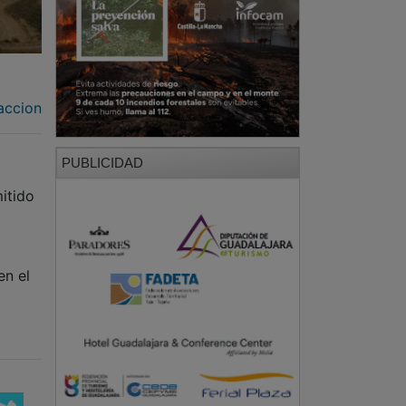
accion
PUBLICIDAD
itido
en el