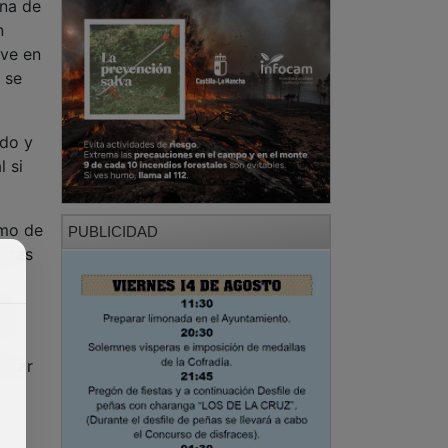
ina de
n
eve en
 se
ndo y
l si
imo de
PUBLICIDAD
entes
la
ja.
litar