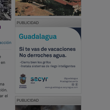
PUBLICIDAD
a
acción
e
 en
una
ión.
ar el
PUBLICIDAD