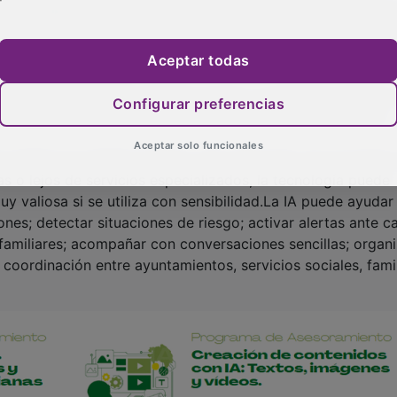
 entidades sociales y ayuntamientos. El servicio es gratui
a, sino democratizar su uso. Se trata de acompañar a la pob
iones útiles y empiece a incorporar herramientas de IA en
Aceptar todas
er un impacto real.
cación de la IA en la atención social y a personas mayores
Configurar preferencias
a calidad de vida de nuestros mayores sin que resulte una
Aceptar solo funcionales
 sustituir el cuidado humano, sino reforzarlo. En el mundo r
o lejos de servicios especializados, la tecnología puede
 valiosa si se utiliza con sensibilidad.La IA puede ayudar
nes; detectar situaciones de riesgo; activar alertas ante c
 familiares; acompañar con conversaciones sencillas; organi
 coordinación entre ayuntamientos, servicios sociales, fami