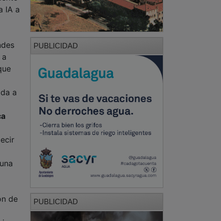
a IA a
ndes
PUBLICIDAD
 a
que
ada a
ca
ecir
 una
ón de
PUBLICIDAD