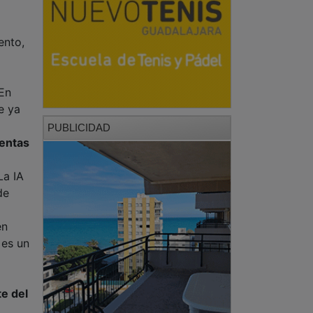
ento,
 En
e ya
PUBLICIDAD
ientas
La IA
de
én
 es un
a
te del