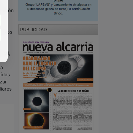
to
lación
PUBLICIDAD
. ¿Nos
ural,
 a
aídas
zar
liares