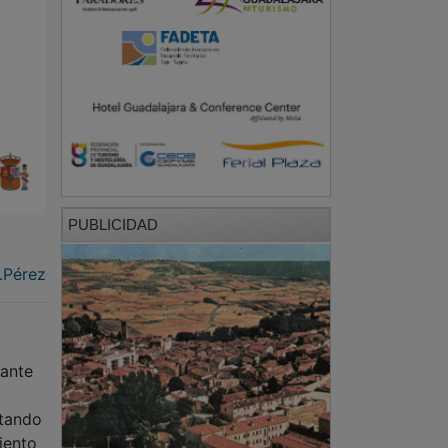
PUBLICIDAD
.Pérez
lante
ctando
iento