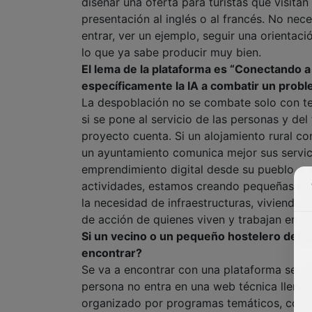
diseñar una oferta para turistas que visitan
presentación al inglés o al francés. No nec
entrar, ver un ejemplo, seguir una orientac
lo que ya sabe producir muy bien.
El lema de la plataforma es “Conectando a
específicamente la IA a combatir un probl
La despoblación no se combate solo con tec
si se pone al servicio de las personas y de
proyecto cuenta. Si un alojamiento rural con
un ayuntamiento comunica mejor sus servici
emprendimiento digital desde su pueblo o 
actividades, estamos creando pequeñas con
la necesidad de infraestructuras, vivienda,
de acción de quienes viven y trabajan en el 
Si un vecino o un pequeño hostelero del Al
encontrar?
Se va a encontrar con una plataforma senci
persona no entra en una web técnica llena 
organizado por programas temáticos, con co