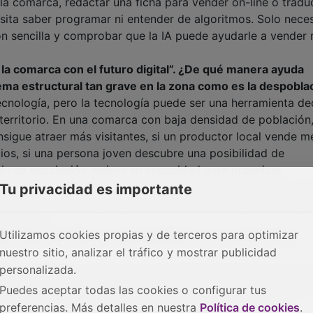
 la comarca, redactar una ficha para vender on-line o traduc
esita saber programar ni entender de algoritmos. Solo neces
ión sencilla y comprobar que la IA puede ayudarle a vender
 la comarca con el futuro digital”. ¿De qué manera ayuda
ema estructural tan grave en la zona como es la despobla
nología, pero la tecnología puede ser una herramienta de
l territorio. En una comarca con baja densidad de población
sigue atraer más visitantes, si un productor local vende me
os, si una persona joven descubre una posibilidad de
si una asociación mejora su capacidad para organizar
diciones para que la gente pueda quedarse. La IA no susti
Tu privacidad es importante
 servicios públicos o empleo, pero puede multiplicar la cap
territorio.
Utilizamos cookies propias y de terceros para optimizar
to Tajo entra hoy en esta plataforma, ¿con qué se va a
nuestro sitio, analizar el tráfico y mostrar publicidad
personalizada.
lla, orientada a la práctica y pensada para aprender hacien
de conceptos difíciles, sino en un espacio de asesoramient
Puedes aceptar todas las cookies o configurar tus
ntenidos pensados para distintos perfiles: ciudadanía,
preferencias. Más detalles en nuestra
Política de cookies
.