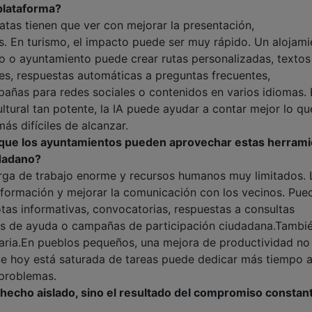
plataforma?
atas tienen que ver con mejorar la presentación,
s. En turismo, el impacto puede ser muy rápido. Un alojami
vo o ayuntamiento puede crear rutas personalizadas, textos
es, respuestas automáticas a preguntas frecuentes,
pañas para redes sociales o contenidos en varios idiomas.
tural tan potente, la IA puede ayudar a contar mejor lo qu
más difíciles de alcanzar.
a que los ayuntamientos pueden aprovechar estas herram
udadano?
ga de trabajo enorme y recursos humanos muy limitados. 
nformación y mejorar la comunicación con los vecinos. Pue
notas informativas, convocatorias, respuestas a consultas
des de ayuda o campañas de participación ciudadana.Tambi
iaria.En pueblos pequeños, una mejora de productividad no
ue hoy está saturada de tareas puede dedicar más tiempo 
 problemas.
 hecho aislado, sino el resultado del compromiso constan