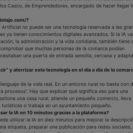
los Casco, de Emprendedorex, encargado de hacer llegar l
ltotajo.com/?
a Artificial no puede ser una tecnología reservada a las gra
s ya tienen conocimientos digitales avanzados. Si la IA va
ación, la administración y la vida cotidiana, también tiene 
e al comprobar que muchas personas de la comarca podían
ecesitaban una puerta de entrada sencilla, cercana y adapt
ir” y aterrizar esta tecnología en el día a día de la comar
l lenguaje de la vida real. En un entorno rural no basta con d
za procesos”. Hay que explicar qué significa eso para una
estiona una casa rural, atiende un pequeño comercio, lleva
 turísticas o trabaja en un ayuntamiento pequeño.
ar la IA en 10 minutos gracias a la plataforma?
ede utilizar la IA en diez minutos para mejorar la descripci
una etiqueta, preparar una publicación para redes sociales,