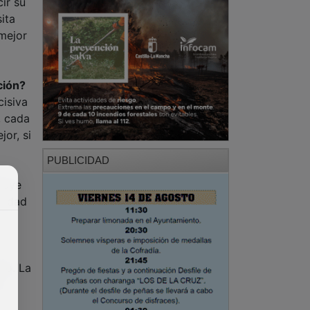
ir su
ita
 mejor
ción?
cisiva
, cada
jor, si
PUBLICIDAD
tuye
acidad
do. La
o