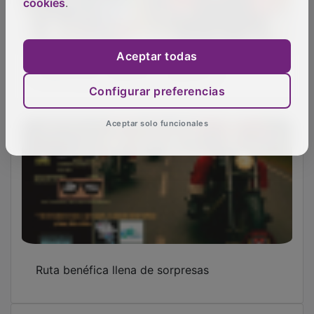
cookies
.
Aceptar todas
Cuentos por Teléfono… ¿dígame?
Configurar preferencias
Aceptar solo funcionales
Ruta benéfica llena de sorpresas