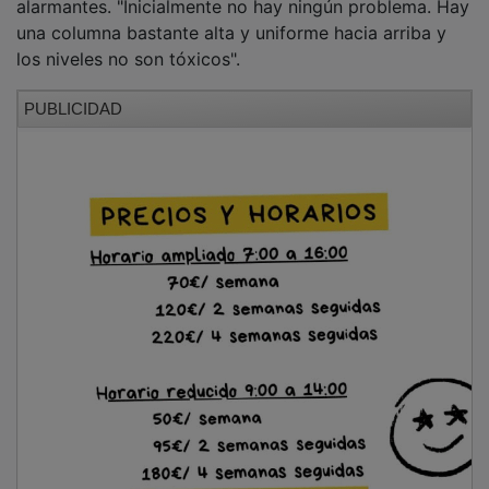
​No obstante, los expertos advierten que la situación
meteorológica podría cambiar a primera hora de la
mañana. Al descender la presión atmosférica, existe la
posibilidad de que el humo baje a cotas más
superficiales. Por este motivo, aunque no se ha
decretado el confinamiento de la población ni medidas
obligatorias, se aconseja preventivamente a los
vecinos que mantengan las ventanas cerradas si
desean una mayor protección. En caso de que el
escenario empeorase, los servicios de emergencia
tienen ya activados los protocolos para emitir alertas
masivas a los teléfonos móviles de la población
(sistema ES-Alert).