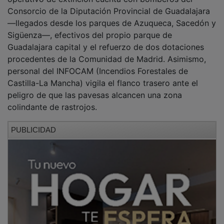
Consorcio de la Diputación Provincial de Guadalajara
—llegados desde los parques de Azuqueca, Sacedón y
Sigüenza—, efectivos del propio parque de
Guadalajara capital y el refuerzo de dos dotaciones
procedentes de la Comunidad de Madrid. Asimismo,
personal del INFOCAM (Incendios Forestales de
Castilla-La Mancha) vigila el flanco trasero ante el
peligro de que las pavesas alcancen una zona
colindante de rastrojos.
PUBLICIDAD
Rafael Esteban recordaba que en el perímetro de
seguridad trabajan coordinadamente patrullas de la
Policía Local de Marchamalo y Guadalajara, Policía
Nacional, Guardia Civil y voluntarios de Protección
Civil de ambas localidades. Varias UVI móviles
permanecen en la zona en régimen de prevención.
​Cabe destacar también las muestras de colaboración