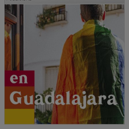
​​Hasta el lugar de los hechos se ha desplazado una
nutrida representación de cargos públicos para
coordinar el seguimiento de la catástrofe. Entre ellos
se encontraban los alcaldes de Marchamalo y de
Guadalajara, Rafael Esteban y Ana Guarinos, el
viceconsejero de Administración Local, Eusebio
Robles; el presidente de la Diputación de Guadalajara,
José Luis Vega; la delegada de la Junta, Rosa María
García; y el delegado de Desarrollo Sostenible, Rubén
García. También han estado presentes a pie de calle, el
concejal de Seguridad de Guadalajara, Chema Antón y
diversos ediles del Ayuntamiento de Marchamalo.
PUBLICIDAD