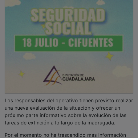
Por el momento no ha trascendido más información
sobre el alcance del fuego y no parece que se hayan
producido daños personales.
Segundo incendio en poco más de un año
Este es el segundo incendio que se producie en esas
instalaciones en poco más de un año. En abril de 2025
ya se registro otro, aunque en ese caso afectó a
paquetes de plástico para reciclar, por lo que el humo
era tóxico. Por fortuna, se dirigió hacia donde no está
la población. Los bomberos, tras usar más de 16.000
litros de agua, lograron controlar las llamas. Desde la
empresa se apuntó que el posible
origen
podría estar
en alguna
batería o spray
que estuviera dentro de los
residuos urbanos que forman las balas que se están
quemando.