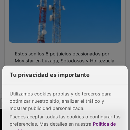
Estos son los 6 perjuicios ocasionados por
Movistar en Luzaga, Sotodosos y Hortezuela
Tu privacidad es importante
OTRAS NOTICIAS
Utilizamos cookies propias y de terceros para
GUADA TV MEDIA
optimizar nuestro sitio, analizar el tráfico y
mostrar publicidad personalizada.
Puedes aceptar todas las cookies o configurar tus
preferencias. Más detalles en nuestra
Política de