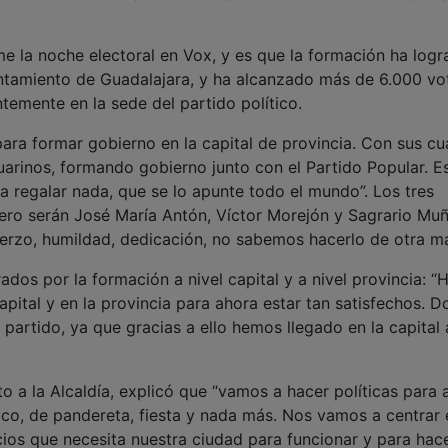
me la noche electoral en Vox, y es que la formación ha log
untamiento de Guadalajara, y ha alcanzado más de 6.000 vo
ntemente en la sede del partido político.
ara formar gobierno en la capital de provincia. Con sus cu
Guarinos, formando gobierno junto con el Partido Popular. Es
a regalar nada, que se lo apunte todo el mundo”. Los tres
ro serán José María Antón, Víctor Morejón y Sagrario Muñ
erzo, humildad, dedicación, no sabemos hacerlo de otra ma
dos por la formación a nivel capital y a nivel provincia: “
pital y en la provincia para ahora estar tan satisfechos. D
partido, ya que gracias a ello hemos llegado en la capital 
o a la Alcaldía, explicó que “vamos a hacer políticas para 
ico, de pandereta, fiesta y nada más. Nos vamos a centrar 
icios que necesita nuestra ciudad para funcionar y para hac