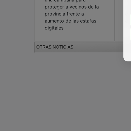
proteger a vecinos de la
mu
provincia frente a
es
aumento de las estafas
es
digitales
OTRAS NOTICIAS