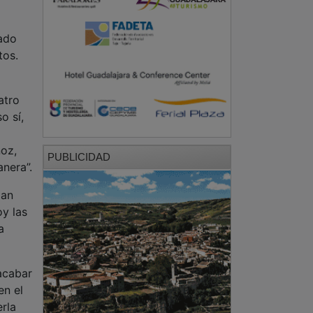
rado
tos.
atro
o sí,
oz,
PUBLICIDAD
nera”.
Han
oy las
a
acabar
en el
erla