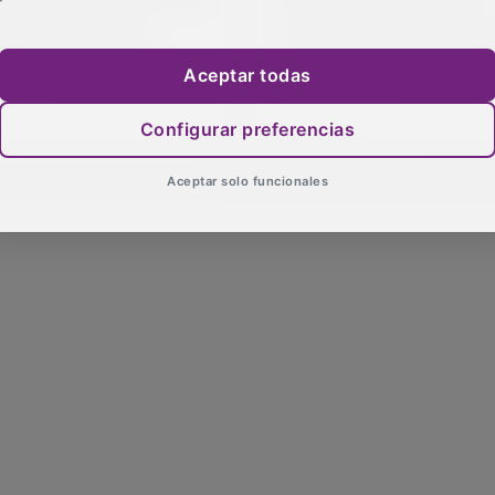
nicipalismo como
el forro de lo que rima c
encia de la política
emisiones" y Alguacil evi
Aceptar todas
pañola
confrontación
Configurar preferencias
Aceptar solo funcionales