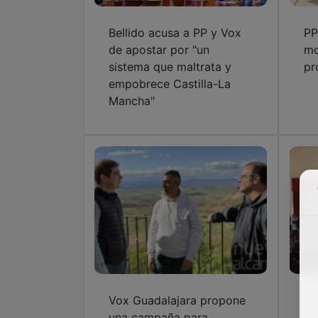
Bellido acusa a PP y Vox
PP
de apostar por "un
mo
sistema que maltrata y
pr
empobrece Castilla-La
Mancha"
Vox Guadalajara propone
El
una campaña para
la