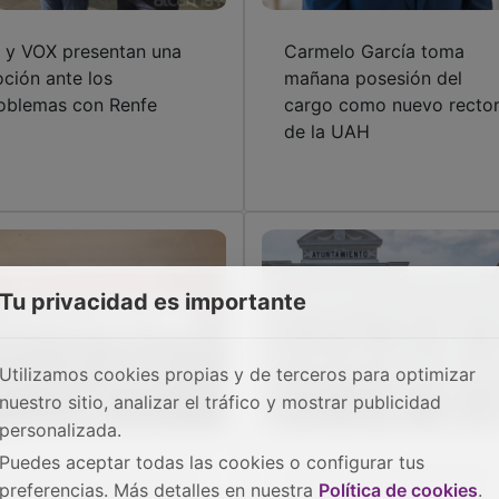
 y VOX presentan una
Carmelo García toma
ción ante los
mañana posesión del
oblemas con Renfe
cargo como nuevo recto
de la UAH
Tu privacidad es importante
Utilizamos cookies propias y de terceros para optimizar
nuestro sitio, analizar el tráfico y mostrar publicidad
personalizada.
Puedes aceptar todas las cookies o configurar tus
 PP celebra en Jadraque
Morejón (Vox) se pasa la
preferencias. Más detalles en nuestra
Política de cookies
.
 I Cumbre en defensa del
ZBE de Guadalajara "por