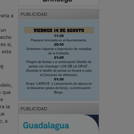
PUBLICIDAD
arla a
 un
 hecho
es si,
 este
ng
odelo,
o que
ue
ra la
PUBLICIDAD
ue
o, a