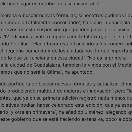
ock tiene lugar en octubre de ese mismo año”.
n marcha o buscar nuevas fórmulas, si nosotros pudimos llev
n un modelo totalmente consolidado”, ha dicho la concejala
motivos de esta suspensión que pueden pasar por eliminar
 12 ediciones ininterrumpidas con total éxito, por el solo
tido Popular”. “Flaco favor están haciendo a los comerciant
el pequeño comercio y de los ciudadanos, lo que importa a
odo lo que ya funciona en esta ciudad”. “No es la primera
r a la ciudad de Guadalajara, también lo vimos con el Meeti
emos que no será la última”, ha apuntado.
o partidaria de buscar nuevas fórmulas y actualizar el m
ido produciendo multitud de mejoras e innovación”, pero “l
entas, que ya en su primera edición registró nada menos q
niciativas podían haber celebrado esta edición, que ya espe
ndario, y otra en primavera”, ha añadido Jiménez, alegando q
e este gobierno que se está haciendo extensiva, poco a poc