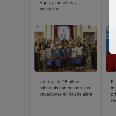
Agua, azucarillos y
La
anestesia
ab
Un total de 18 niños
El
saharauis han pasado sus
mo
vacaciones en Guadalajara
pr
re