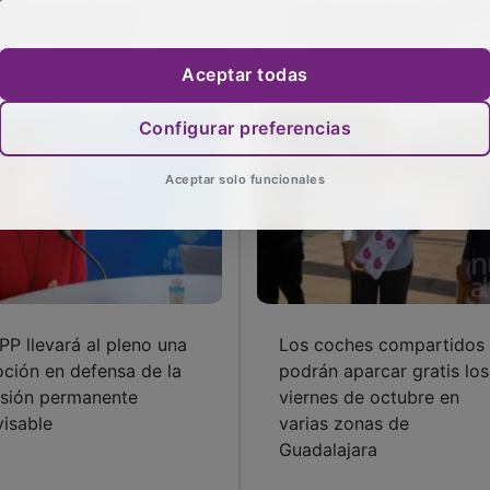
 Feria del Stock ha
La Feria del Stock celebr
ierto sus puertas
su duodécima edición
Aceptar todas
Configurar preferencias
Aceptar solo funcionales
 PP llevará al pleno una
Los coches compartidos
ción en defensa de la
podrán aparcar gratis los
isión permanente
viernes de octubre en
visable
varias zonas de
Guadalajara