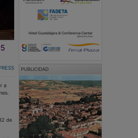
15
PRESS
PUBLICIDAD
r a
nes.
 32 de