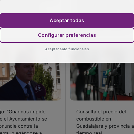
nicipalismo como
defensa del agua “frente 
encia de la política
su propio partido” y los
Aceptar todas
pañola
avances de Sigüenza y
Atienza hacia UNESCO
Configurar preferencias
Aceptar solo funcionales
jo: “Guarinos impide
Consulta el precio del
e el Ayuntamiento se
combustible en
onuncie contra la
Guadalajara y provincia a
erra, plegándose a
tiempo real