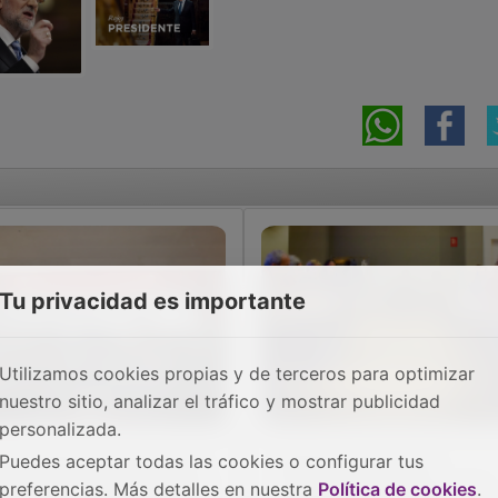
Tu privacidad es importante
Utilizamos cookies propias y de terceros para optimizar
nuestro sitio, analizar el tráfico y mostrar publicidad
personalizada.
Puedes aceptar todas las cookies o configurar tus
 PP celebra en Jadraque
Bellido destaca el
preferencias. Más detalles en nuestra
Política de cookies
.
 I Cumbre en defensa del
liderazgo de Page en la