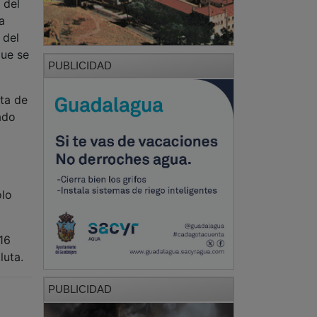
 del
a
 del
que se
PUBLICIDAD
uta de
ado
ólo
16
luta.
PUBLICIDAD