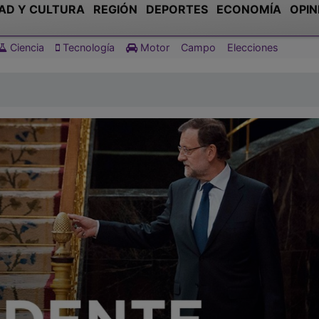
AD Y CULTURA
REGIÓN
DEPORTES
ECONOMÍA
OPIN
Ciencia
Tecnología
Motor
Campo
Elecciones