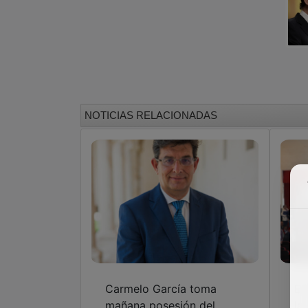
NOTICIAS RELACIONADAS
Carmelo García toma
El
mañana posesión del
la