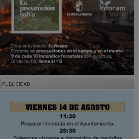
SECCIONES
Local
Provincia
Sociedad y Cultura
Región
Deportes
Economía
Opinión
NUEVA ALCARRIA
Quiénes somos
MÁS INFORMACIÓN
Aviso Legal
Política de Privacidad
Politica de Cookies
Mas informacion sobre las cookies
BASES CONCURSO FOTOGRAFÍA LAVANDA
OTROS ENLACES
Sistemas Integrales Cualificados
Entrada Bloggers
Aviso Legal
Configuración de Cookies