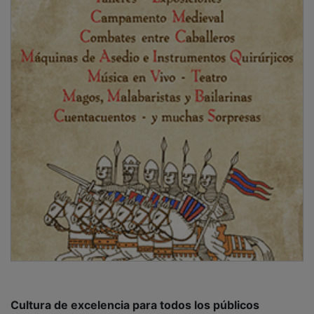
Cultura de excelencia para todos los públicos
El acceso será libre y gratuito hasta completar el
aforo. La cita ofrece una oportunidad excepcional
para disfrutar de la excelencia artística vinculada al
Teatro Real en un entorno patrimonial singular y
refuerza la apuesta de Sigüenza por una programación
cultural abierta, diversa y de calidad.
La llegada de la Carroza del Teatro Real a Sigüenza
permitirá además acercar la ópera y la zarzuela a
nuevos públicos, favoreciendo el acceso a
manifestaciones culturales de primer nivel fuera de los
grandes circuitos escénicos y consolidando a la
ciudad como un referente para la celebración de
eventos culturales de alcance nacional.