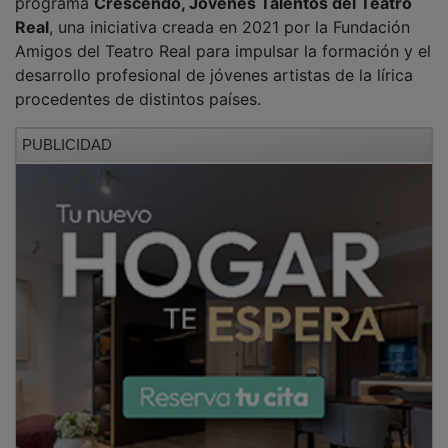
Real
, una iniciativa creada en 2021 por la Fundación
Amigos del Teatro Real para impulsar la formación y el
desarrollo profesional de jóvenes artistas de la lírica
procedentes de distintos países.
PUBLICIDAD
Entre las interpretaciones previstas figuran algunas de
las arias y dúos más populares de la historia de la
música, como
La donna è mobile
, de
Rigoletto
; el
brindis de
La traviata
;
Quando m'en vo
, de
La Bohème
;
la célebre barcarola de
Los cuentos de Hoffmann
; o
fragmentos de
Doña Francisquita
,
La Revoltosa
,
Las
hijas de Zebedeo
y
Luisa Fernanda
.
PUBLICIDAD