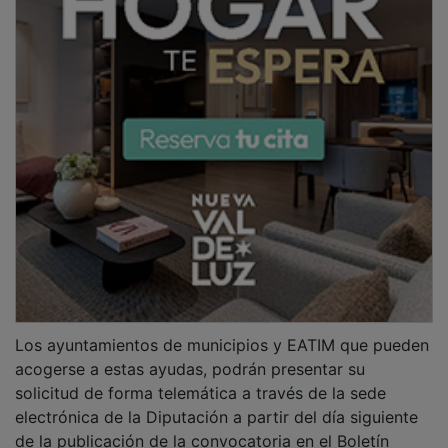
de la publicación de la convocatoria en el Boletín
Oficial de la Provincia (BOP) durante un plazo de 30
días naturales.
Red Cultural de Guadalajara, una iniciativa que crece
cada año.
La Diputación de Guadalajara puso en marcha durante
el periodo 2021-2023 el catálogo denominado Red
Cultural de Guadalajara, en el que se reúnen las
ofertas, seleccionadas previa convocatoria reglada,
abierta y publica, de espectáculos de artistas, grupos
y compañías de la provincia dedicados a actividades
de artes escénicas, musicales y audiovisuales.
PUBLICIDAD