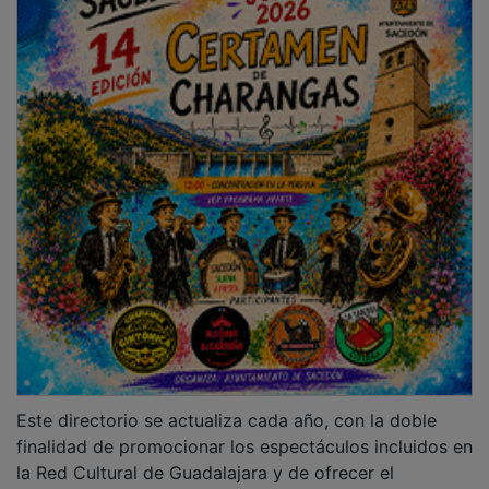
la Red Cultural de Guadalajara y de ofrecer el
directorio a los ayuntamientos y a otras entidades
públicas y privadas de la provincia como referencia
para confeccionar sus programaciones culturales.
Además del aumento del número de artistas, grupos y
compañías que se ha registrado en cada nueva
anualidad, también ha ido incrementándose el número
de solicitudes de entidades locales que se presentan
cada año a esta convocatoria de subvenciones. Así, en
2022 fueron 149 los ayuntamientos y EATIM que las
solicitaron, en 2023 el número se elevó a 186, en 2024
a 235 y en 2025 a 246.
PUBLICIDAD