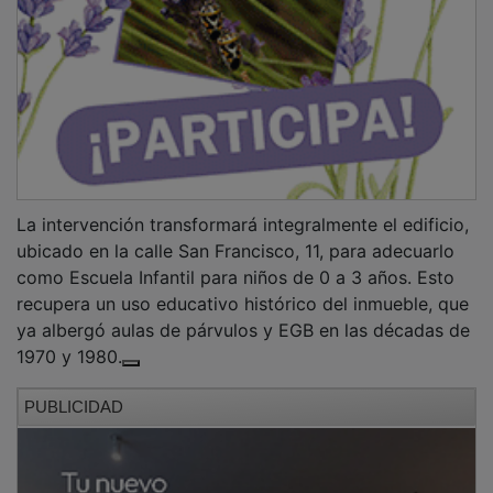
La intervención transformará integralmente el edificio,
ubicado en la calle San Francisco, 11, para adecuarlo
como Escuela Infantil para niños de 0 a 3 años. Esto
recupera un uso educativo histórico del inmueble, que
ya albergó aulas de párvulos y EGB en las décadas de
1970 y 1980.
PUBLICIDAD
La futura escuela contará con 28 nuevas plazas
escolares: un aula para bebés de 0 a 1 año con 8
plazas, y otra aula mixta para menores de 1 a 3 años