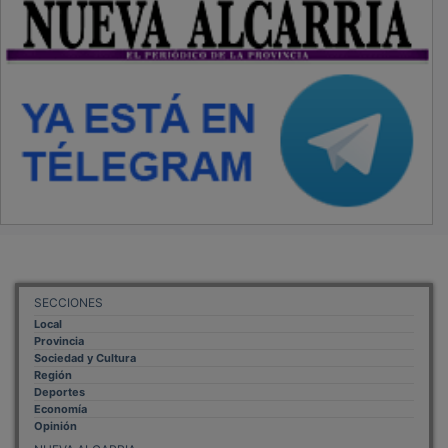
SECCIONES
Local
Provincia
Sociedad y Cultura
Región
Deportes
Economía
Opinión
NUEVA ALCARRIA