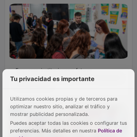
Empresas, instituciones y futuros
trabajadores intercambiaron sus necesidades
Tu privacidad es importante
en Marchamalo
Utilizamos cookies propias y de terceros para
optimizar nuestro sitio, analizar el tráfico y
mostrar publicidad personalizada.
Puedes aceptar todas las cookies o configurar tus
preferencias. Más detalles en nuestra
Política de