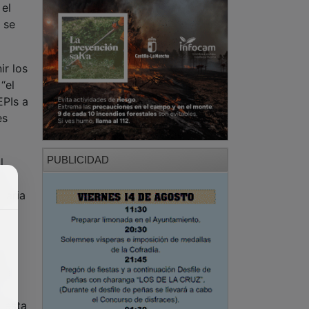
 el
 se
ir los
“el
EPIs a
es
PUBLICIDAD
l
de
taria
l
 la
uesta