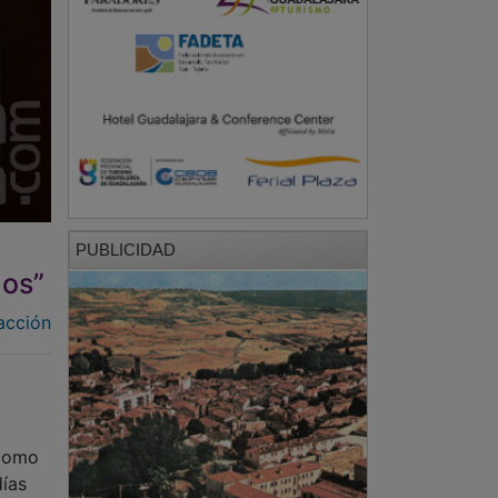
PUBLICIDAD
dos”
acción
 como
días