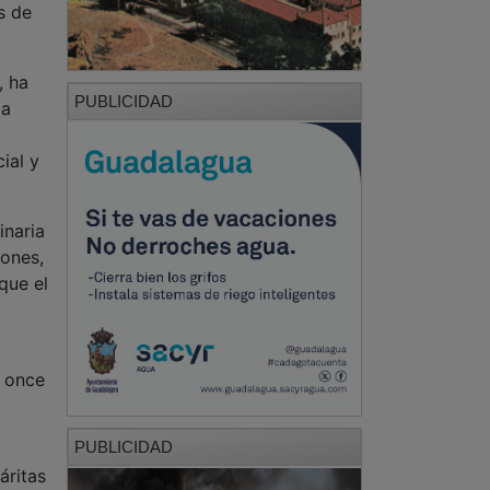
s de
, ha
PUBLICIDAD
la
ial y
inaria
iones,
que el
r once
PUBLICIDAD
áritas