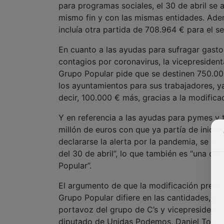
para programas sociales, el 30 de abril se
mismo fin y con las mismas entidades. Ade
incluía otra partida de 708.964 € para el s
En cuanto a las ayudas para sufragar gastos
contagios por coronavirus, la vicepresiden
Grupo Popular pide que se destinen 750.000 
los ayuntamientos para sus trabajadores, y
decir, 100.000 € más, gracias a la modifica
Y en referencia a las ayudas para pymes y 
millón de euros con que ya partía de inicio
declararse la alerta por la pandemia, se le
del 30 de abril”, lo que también es “una cif
Popular”.
El argumento de que la modificación presup
Grupo Popular difiere en las cantidades, pe
portavoz del grupo de C’s y vicepresidenta
diputado de Unidas Podemos, Daniel Touset