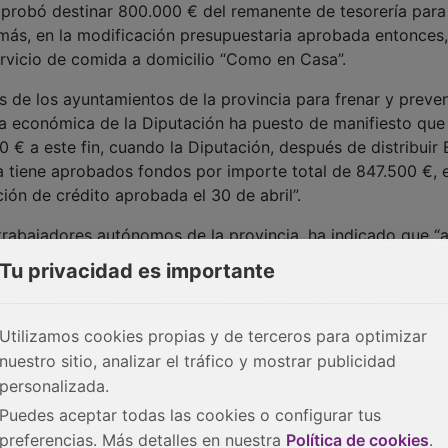
 aprobó destinar 800.000 € del remanente de tesorería para
más, en la modificación presupuestaria aprobada entonces,
ervicio de comida a domicilio “Como en Casa”.
 de los ayuntamientos de la provincia para frenar y preven
ta económica de la Diputación ha puesto de manifiesto que 
€ a este fin, cuando la Diputación, después de distribuir 
a tiene aprobados fondos por importe total de 847.500 €, 
ción de crédito aprobada el 30 de abril”.
trabajadores autónomos de la provincia, ha indicado que “a
 el presupuesto de la Diputación para este objetivo, antes 
Tu privacidad es importante
 sumaron 3,2 millones de euros en la modificación presupues
ra superior a la petición de 4 millones que hoy trae el Grupo
Utilizamos cookies propias y de terceros para optimizar
nuestro sitio, analizar el tráfico y mostrar publicidad
uestaria ya está aprobada, indicando que “la propuesta de
personalizada.
ro en el fondo es lo mismo”, ha sido defendida también por
Puedes aceptar todas las cookies o configurar tus
 segunda de la Diputación, Olga Villanueva, mientras que el
preferencias. Más detalles en nuestra
Política de cookies
.
, ha indicado que su grupo ya apoyó la modificación prop