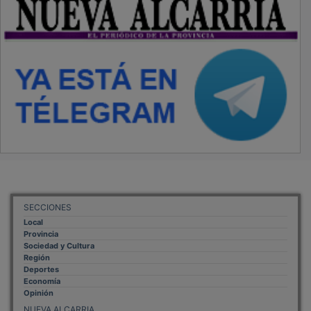
SECCIONES
Local
Provincia
Sociedad y Cultura
Región
Deportes
Economía
Opinión
NUEVA ALCARRIA