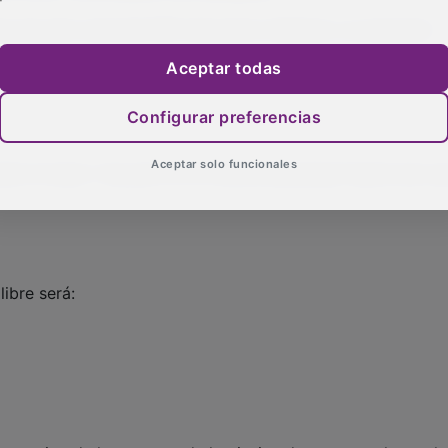
es de junio será del 50% del precio habitual y se abonará
Aceptar todas
Configurar preferencias
Aceptar solo funcionales
n el lunes 1 de junio en la Piscina Municipal Huerta de Lar
libre será: