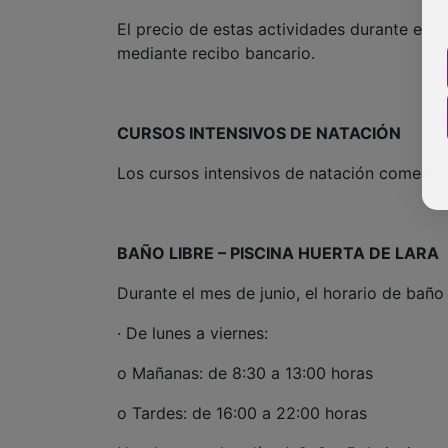
El precio de estas actividades durante el m
mediante recibo bancario.
CURSOS INTENSIVOS DE NATACIÓN
Los cursos intensivos de natación comenzará
BAÑO LIBRE – PISCINA HUERTA DE LARA
Durante el mes de junio, el horario de baño 
· De lunes a viernes:
o Mañanas: de 8:30 a 13:00 horas
o Tardes: de 16:00 a 22:00 horas