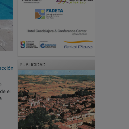
PUBLICIDAD
acción
e
de el
a