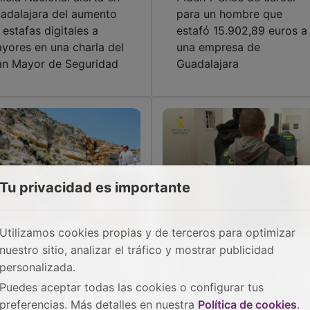
adalajara del aumento
para un hombre que
 estafas digitales a
estafó 15.902,89 euros a
yores en una charla del
una empresa de
an Mayor de Seguridad
Guadalajara
Tu privacidad es importante
Utilizamos cookies propias y de terceros para optimizar
nuestro sitio, analizar el tráfico y mostrar publicidad
ndena al empresario
Detenida en Torrevieja u
personalizada.
e estafó a estudiantes
pareja fugada de la
Puedes aceptar todas las cookies o configurar tus
 Guadalajara
Justicia acusada de 49
preferencias. Más detalles en nuestra
Política de cookies
.
estafas a víctimas de to