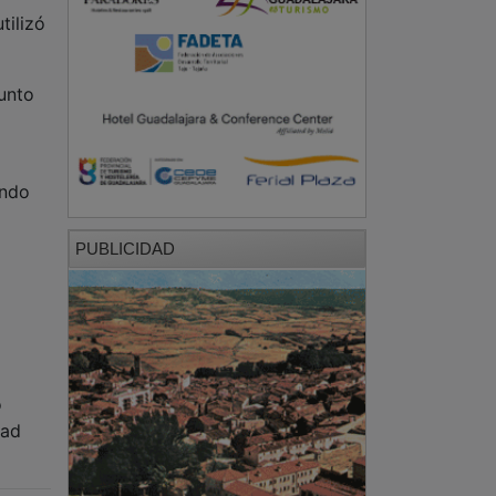
tilizó
unto
ando
PUBLICIDAD
o
dad