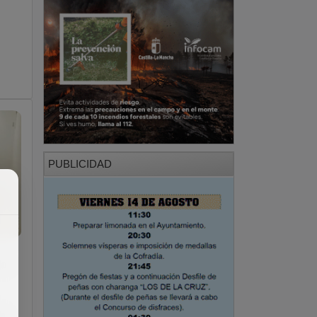
PUBLICIDAD
na
da