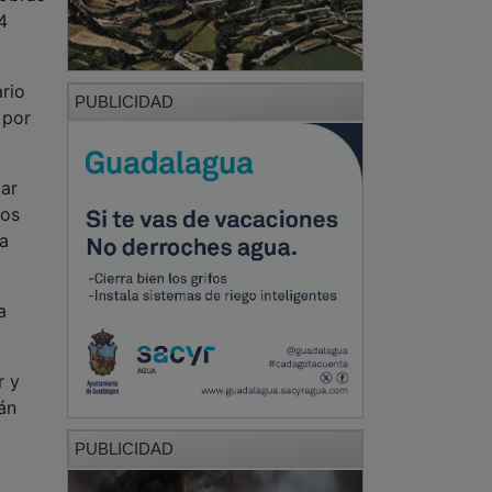
4
rio
PUBLICIDAD
 por
tar
vos
La
a
r y
án
PUBLICIDAD