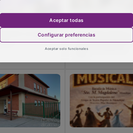
Aceptar todas
 Sanicentro se asoma al
Diana Varela presenta su
Configurar preferencias
ismo
nueva novela en la Casa
Museo de Alcolea del
Aceptar solo funcionales
Pinar