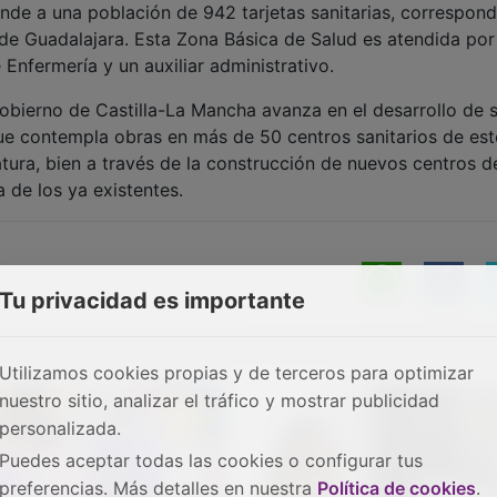
ende a una población de 942 tarjetas sanitarias, correspond
 de Guadalajara. Esta Zona Básica de Salud es atendida por
 Enfermería y un auxiliar administrativo.
Gobierno de Castilla-La Mancha avanza en el desarrollo de 
que contempla obras en más de 50 centros sanitarios de est
slatura, bien a través de la construcción de nuevos centros d
a de los ya existentes.
Tu privacidad es importante
Utilizamos cookies propias y de terceros para optimizar
nuestro sitio, analizar el tráfico y mostrar publicidad
personalizada.
Puedes aceptar todas las cookies o configurar tus
preferencias. Más detalles en nuestra
Política de cookies
.