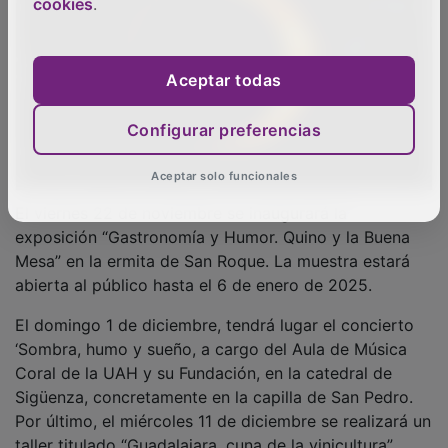
cookies
.
Aceptar todas
Configurar preferencias
Aceptar solo funcionales
El viernes 22 de noviembre se inaugurará la
exposición “Gastronomía y Humor. Quino y la Buena
Mesa” en la ermita de San Roque. La muestra estará
abierta al público hasta el 6 de enero de 2025.
El domingo 1 de diciembre, tendrá lugar el concierto
‘Sombra, humo y sueño, a cargo del Aula de Música
Coral de la UAH y su Fundación, en la catedral de
Sigüenza, concretamente en la capilla de San Pedro.
Por último, el miércoles 11 de diciembre se realizará un
taller titulado “Guadalajara, cuna de la vinicultura”.