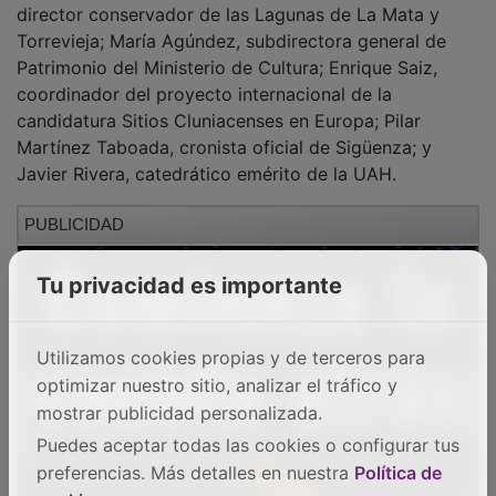
Torrevieja; María Agúndez, subdirectora general de
Patrimonio del Ministerio de Cultura; Enrique Saiz,
coordinador del proyecto internacional de la
candidatura Sitios Cluniacenses en Europa; Pilar
Martínez Taboada, cronista oficial de Sigüenza; y
Javier Rivera, catedrático emérito de la UAH.
PUBLICIDAD
Tu privacidad es importante
Utilizamos cookies propias y de terceros para
optimizar nuestro sitio, analizar el tráfico y
mostrar publicidad personalizada.
Puedes aceptar todas las cookies o configurar tus
preferencias. Más detalles en nuestra
Política de