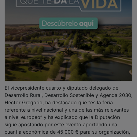
provincia con una línea de subvenciones anual de
100.000 €.
PUBLICIDAD
La XLIV Feria Apícola Internacional de Pastrana vuelve
a apostar, tal como ha destacado el alcalde
pastranero, Carlos Largo, por “la idea de hacer un
recinto ferial que abarque varios puntos de la villa
ducal” con actividades distribuidas entre el Convento
de San Francisco, la Ermita de Santa Ana, la Plaza de
la Hora y el Palacio Ducal.
En representación del Gobierno regional, el delegado
provincial de la Consejería de Agricultura, Ganadería y
Desarrollo Rural, Santos López Tabernero, ha
resaltado la importancia y el peso que tiene el sector
apícola en la provincia de Guadalajara tal y como
reflejan los datos: 1.026 explotaciones apícolas,