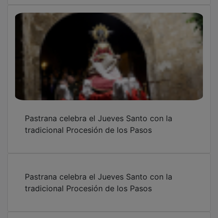
PUBLICIDAD
PUBLICIDAD
PUBLICIDAD
SECCIONES
Local
Provincia
Sociedad y Cultura
Región
Deportes
Economía
Opinión
NUEVA ALCARRIA