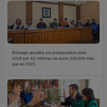
Quiénes somos
MÁS INFORMACIÓN
Aviso Legal
Política de Privacidad
Politica de Cookies
Mas informacion sobre las cookies
BASES CONCURSO FOTOGRAFÍA LAVANDA
OTROS ENLACES
Sistemas Integrales Cualificados
Entrada Bloggers
Aviso Legal
Configuración de Cookies
Empleo Trabajando.es
Tiempo: 0.8089 seg., Memoria Usada: 0.97 MB
Diseño web
Inweb
© 2015 - 2026
Volver arriba