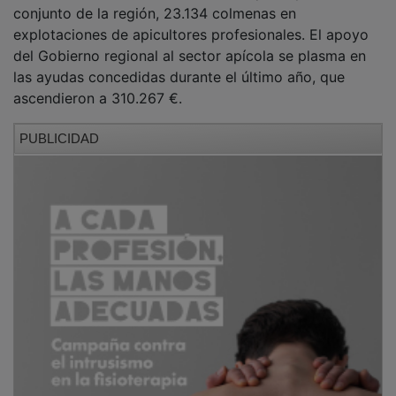
El programa de la XLIV Feria Apícola de Pastrana
presentado hoy tiene como emplazamientos
principales el convento de San Francisco, donde
tendrá lugar la feria en sí, el centro cultural Ermita de
Santa Ana, que acogerá las ponencias, el Palacio
Ducal, espacio donde se desarrollarán las catas y
talleres, y la plaza de la Hora, donde se ubicará la
zona infantil.
PUBLICIDAD
Todo comenzará el viernes 14 con la inauguración
oficial, presentación del concurso infantil de dibujo y
la exposición de fotografía, para dar paso, ya por la
tarde, a una cata de miel para adultos y un
showcooking a cargo de Carlos Gumiel.
Ya el sábado 15, día central de la feria, se
desarrollarán las distintas ponencias en horario de