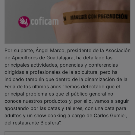
mañana y tarde, teniendo como temáticas la varroa
(su control, la selección natural de colmenas
resistentes, etc.), la vigilancia de la contaminación
ambiental, la primera vacuna para las abejas, el uso de
las redes sociales en el sector apícola, la valoración de
subproductos de la colmena y el estudio de las mieles
españolas, entre otros.
PUBLICIDAD
Además, se realizará una nueva cata de miel para
adultos.
El último día, domingo16 de marzo, tendrá lugar por la
mañana un taller de elaboración de velas y la
presentación del libro “Colmenas y colmenares en la
Alcarria de Guadalajara”, de Agustín Arias.
Para terminar la feria tendrán lugar la actuación de las
Burbutrices y la entrega de premios del I Concurso de