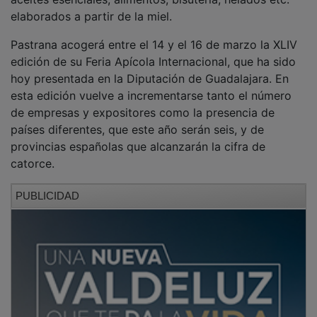
Pastrana acogerá entre el 14 y el 16 de marzo la XLIV
edición de su Feria Apícola Internacional, que ha sido
hoy presentada en la Diputación de Guadalajara. En
esta edición vuelve a incrementarse tanto el número
de empresas y expositores como la presencia de
países diferentes, que este año serán seis, y de
provincias españolas que alcanzarán la cifra de
catorce.
PUBLICIDAD
El vicepresidente cuarto y diputado delegado de
Desarrollo Rural, Desarrollo Sostenible y Agenda 2030,
Héctor Gregorio, ha destacado que “es la feria
referente a nivel nacional y una de las más relevantes
a nivel europeo” y ha explicado que la Diputación
sigue apostando por este evento aportando una
cuantía económica de 45.000 € para su organización,
además de ayudar a todos los apicultores de la