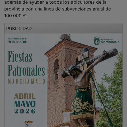
40.867 colmenas de unas 200.000 que hay en el
conjunto de la región, 23.134 colmenas en
explotaciones de apicultores profesionales. El apoyo
del Gobierno regional al sector apícola se plasma en
las ayudas concedidas durante el último año, que
ascendieron a 310.267 €.
PUBLICIDAD
Por su parte, Ángel Marco, presidente de la Asociación
de Apicultores de Guadalajara, ha detallado las
principales actividades, ponencias y conferencias
dirigidas a profesionales de la apicultura, pero ha
indicado también que dentro de la dinamización de la
Feria de los últimos años “hemos detectado que el
principal problema es que el público general no
conoce nuestros productos y, por ello, vamos a seguir
apostando por las catas y talleres, con una cata para
adultos y un show cooking a cargo de Carlos Gumiel,