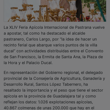
del restaurante Biosfera”.
PUBLICIDAD
Por último, la directora de la Feria Apícola, Raquel
Isidro, ha resaltado el crecimiento de expositores,
países y provincias que van a estar presente en esta
próxima edición. Los países serán seis, dos más que el
año pasado: España, Cuba, Rumanía, Portugal, Turquía
y Hungría. Las provincias pasan de 8 en la edición
anterior a 14: Guadalajara, Zaragoza, Cuenca,
Barcelona, Cáceres, Valencia, Salamanca, Valladolid,
Navarra, León, Badajoz, Zamora, Santander y Toledo.
En cuanto a expositores, son diez más que el año
anterior, con un total de 56 empresas.
PUBLICIDAD
Extenso programa en cuatro ubicaciones diferentes