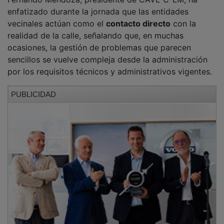
Entre los puntos tratados, destaca la
mejora de calles
y la optimización de los servicios de
limpieza
,
cuestiones que han sido validadas mediante una
encuesta vecinal
que toma el pulso a las
preocupaciones reales de los residentes. Más allá de
las reivindicaciones, el coloquio ha servido para
fomentar el
diálogo
constructivo entre entidades,
abordando la necesidad urgente de garantizar el
relevo generacional
y la incorporación de personas
jóvenes
para asegurar la continuidad y vitalidad del