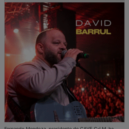
Fernando Mendoza, presidente de CAVE C-LM, ha
enfatizado durante la jornada que las entidades
vecinales actúan como el
contacto directo
con la
realidad de la calle, señalando que, en muchas
ocasiones, la gestión de problemas que parecen
sencillos se vuelve compleja desde la administración
por los requisitos técnicos y administrativos vigentes.
PUBLICIDAD