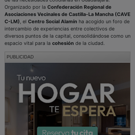
Organizado por la
Confederación Regional de
Asociaciones Vecinales de Castilla-La Mancha (CAVE
C-LM)
, el
Centro Social Alamín
ha acogido un foro de
intercambio de experiencias entre colectivos de
diversos puntos de la capital, consolidándose como un
espacio vital para la
cohesión
de la ciudad.
PUBLICIDAD
La cita ha congregado a una amplia representación de
asociaciones vecinales
de barrios como
Balconcillo,
Iriépal, Estación-Manantiales, Taracena, Concordia-
Adoratrices, Alamín, Las Cañas, Aguas Vivas, Los
Valles-Sanz Vázquez, Las Ramblas y Río Henares
. El
encuentro, que ha servido para poner en común las
principales demandas y reivindicaciones de los
vecinos, ha puesto de relieve la importancia del
tejido
asociativo
como motor de mejora urbana.