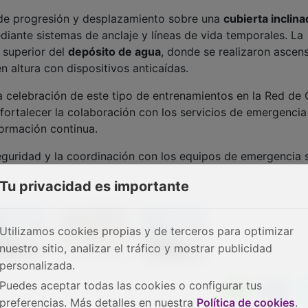
s de progresión y desplazamiento sobre una
cubierta inclina
iante sistemas de anclaje y líneas de vida temporales. La
 superior del
depósito de agua
, donde se realizaron ascen
n altura con dispositivos anticaídas.
 celebración de este tipo de entrenamientos en la Red de 
fortalecer la colaboración con los servicios de emergencia
formación continua.
guridad y la coordinación con los equipos de emergencia 
Tu privacidad es importante
Utilizamos cookies propias y de terceros para optimizar
nuestro sitio, analizar el tráfico y mostrar publicidad
personalizada.
Puedes aceptar todas las cookies o configurar tus
preferencias. Más detalles en nuestra
Política de cookies
.