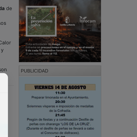
da
de
sos
Calor
 y
son
PUBLICIDAD