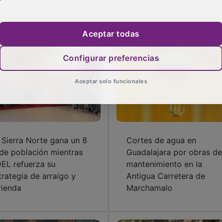
Aceptar todas
Configurar preferencias
Aceptar solo funcionales
 Sierra Norte gana un 8
Cortes de agua en
de población mientras
Guadalajara por obras de
EL refuerza su
mantenimiento en la
trategia de arraigo y
Antigua Carretera de
vienda
Marchamalo