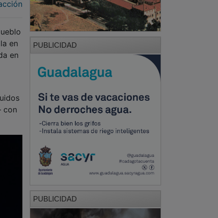
acción
pueblo
la en
PUBLICIDAD
da en
buidos
– con
PUBLICIDAD