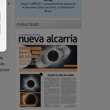
gos» y
á
PUBLICIDAD
s y
de
ién
tantes