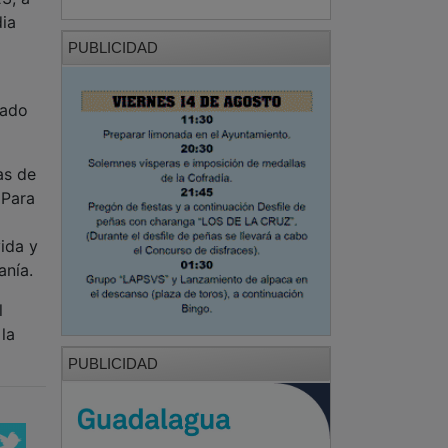
dia
PUBLICIDAD
jado
as de
 Para
ida y
danía.
l
la
PUBLICIDAD