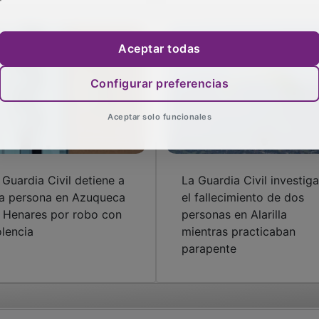
Aceptar todas
Configurar preferencias
Aceptar solo funcionales
 Guardia Civil detiene a
La Guardia Civil investiga
a persona en Azuqueca
el fallecimiento de dos
 Henares por robo con
personas en Alarilla
olencia
mientras practicaban
parapente