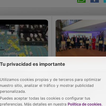
Tu privacidad es importante
 Guardia Civil
José Luis Vega resalta q
sarticula un grupo
“la cultura une a los sere
Utilizamos cookies propias y de terceros para optimizar
iminal que asaltaba
humanos” en la entrega 
nuestro sitio, analizar el tráfico y mostrar publicidad
alets en Guadalajara y
los premios Provincia de
personalizada.
drid
Guadalajara 2025
Puedes aceptar todas las cookies o configurar tus
preferencias. Más detalles en nuestra
Política de cookies
.