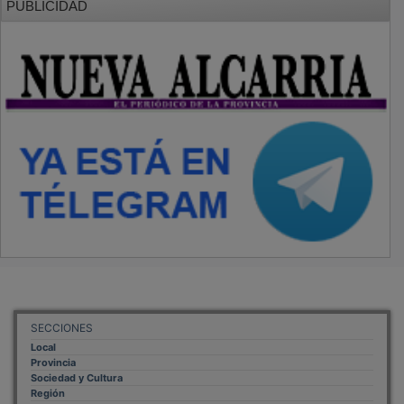
SECCIONES
Local
Provincia
Sociedad y Cultura
Región
Deportes