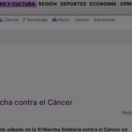
rcha contra el Cáncer
Red
e sábado en la XI Marcha Solidaria contra el Cáncer en
 reunido a vecinos, familias, instituciones y entidades en t
idad frente a esta enfermedad. La caminata, organizada por e
ra el Cáncer (AECC), recorrió tres kilómetros por el centr