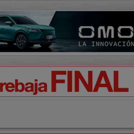
AD Y CULTURA
REGIÓN
DEPORTES
ECONOMÍA
OPIN
Ciencia
Tecnología
Motor
Campo
Elecciones