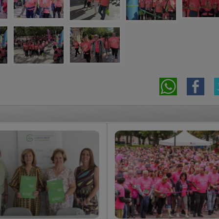
overa firma su primer
La X Carrera Contra el
nvenio estable de
Cáncer reúne a 1.300