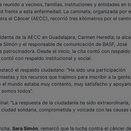
sidenta de la AECC en Guadalajara, Carmen Heredia; la alca
ara Simón y el responsable de comunicación de BASF, José
patrocinadora. Desde el inicio, la cita contó con respaldo
ta contó con respaldo institucional y social.
 destacó el respaldo ciudadano: “Ha sido una participación
etas y los recursos que trajimos para inscribir a la gente
do el mundo estaba muy contento, muy satisfecho y apoyan
n somos todos”.
inal: “La respuesta de la ciudadanía ha sido extraordinaria,
ciudad solidaria, comprometida y volcada con las causas 
ancha,
Sara Simón
, remarcó que la lucha contra el cáncer d
 y la concienciación sobre hábitos de vida saludables.
orporación Municipal
, con la presencia de los grupos polít