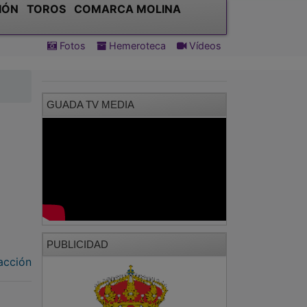
GUADA TV MEDIA
PUBLICIDAD
acción
orno a
l
o de