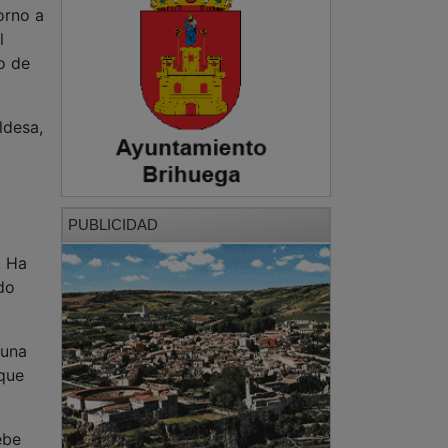
ldesa,
PUBLICIDAD
. Ha
do
 una
que
ebe
icos,