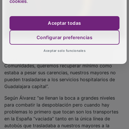
cookies
.
Aceptar todas
Configurar preferencias
Álvarez añadió “Nos hemos unido todos los municipios
de la zona para trasladar la queja al Ministerio de
Aceptar solo funcionales
Fomento ya que tenemos el apoyo de la Junta de
Comunidades, queremos recuperar mínimo como
estaba a pesar sus carencias, nuestros mayores no
pueden trasladarse a los servicios hospitalarios de
Guadalajara capital”.
Según Álvarez “se llenan la boca a grandes niveles
para combatir la despoblación pero cuando hay
problemas lo primero que tocan son los transportes
en la España “vaciada” tanto en la única línea de
autobús que trasladaba a nuestros mayores a la
capital como dos líneas de trenes en Sigüenza, no