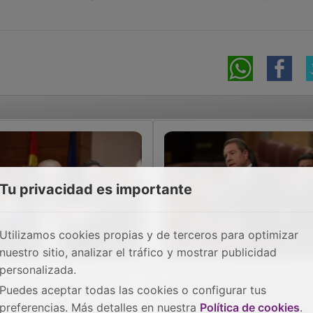
Tu privacidad es importante
Utilizamos cookies propias y de terceros para optimizar
nuestro sitio, analizar el tráfico y mostrar publicidad
personalizada.
llido valora como “una
El Estatuto de C-LM ve
Puedes aceptar todas las cookies o configurar tus
an victoria” la mayoría
luz verde en el Congreso
preferencias. Más detalles en nuestra
Política de cookies
.