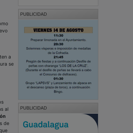
PUBLICIDAD
como
uevo
ten a
tura se
os
PUBLICIDAD
as al
ión
s de
 que