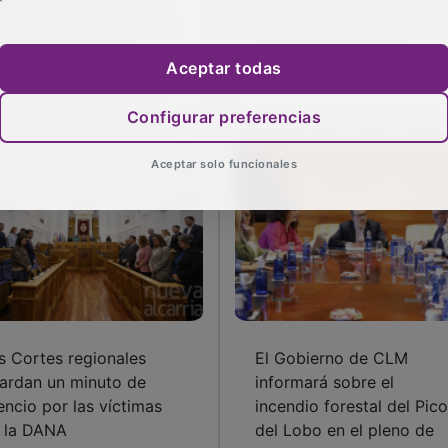
brumadora” del
para iniciar su trámite co
ngreso en la toma de
Vox y UPN en contra y
sesión del nuevo
abstención de ERC
Aceptar todas
tatuto de Autonomía
Configurar preferencias
Aceptar solo funcionales
s Cortes regionales
El Gobierno de CLM
ardan un minuto de
informará sobre el
lencio por las víctimas
incendio forestal del Pico
 la DANA
del Lobo en el pleno de