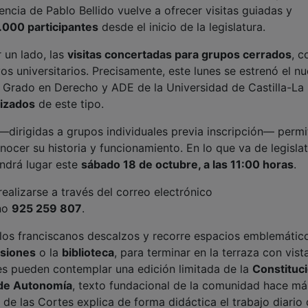
encia de Pablo Bellido vuelve a ofrecer visitas guiadas y
.000 participantes
desde el inicio de la legislatura.
 un lado, las
visitas concertadas para grupos cerrados
, 
os universitarios. Precisamente, este lunes se estrenó el n
le Grado en Derecho y ADE de la Universidad de Castilla-La
nizados
de este tipo.
dirigidas a grupos individuales previa inscripción— permi
nocer su historia y funcionamiento. En lo que va de legisla
endrá lugar este
sábado 18 de octubre, a las 11:00 horas
.
realizarse a través del correo electrónico
ono
925 259 807
.
 los franciscanos descalzos y recorre espacios emblemátic
isiones
o la
biblioteca
, para terminar en la terraza con vist
ntes pueden contemplar una edición limitada de la
Constituc
 de Autonomía
, texto fundacional de la comunidad hace má
l de las Cortes explica de forma didáctica el trabajo diario