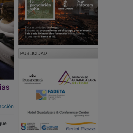
PUBLICIDAD
ias
acción
 que