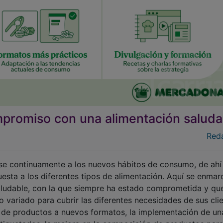
promiso con una alimentación saluda
Red
rse continuamente a los nuevos hábitos de consumo, de ahí
esta a los diferentes tipos de alimentación. Aquí se enmar
 saludable, con la que siempre ha estado comprometida y qu
o variado para cubrir las diferentes necesidades de sus clie
 de productos a nuevos formatos, la implementación de un
etiquetados, la mejora en la composición de productos par
s y recetas bajo el mensaje de “Tu Cesta Equilibrada”.
s acciones que la compañía está llevando a cabo. Una ellas 