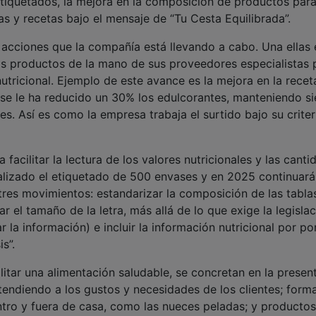
os productos de la mano de sus proveedores especialistas 
nutricional. Ejemplo de este avance es la mejora en la recet
 se le ha reducido un 30% los edulcorantes, manteniendo s
es. Así es como la empresa trabaja el surtido bajo su criter
facilitar la lectura de los valores nutricionales y las cant
alizado el etiquetado de 500 envases y en 2025 continuará
res movimientos: estandarizar la composición de las tabla
tar el tamaño de la letra, más allá de lo que exige la legislac
 la información) e incluir la información nutricional por po
s”.
ilitar una alimentación saludable, se concretan en la presen
endiendo a los gustos y necesidades de los clientes; form
ntro y fuera de casa, como las nueces peladas; y producto
obre distintas formas de cocinar los alimentos (plancha, ho
lgación en web y redes sociales de ideas y recetas bajo el