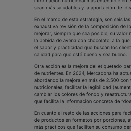
exhaustiva revisión de la composición de l
mejorar, siempre que sea posible, su valor 
la bebida de avena con chocolate, a la que
el sabor y practicidad que buscan los client
calidad para que esté bueno y sea bueno.
Otra acción es la mejora del etiquetado para 
de nutrientes. En 2024, Mercadona ha actu
abordando la mejora en más de 2.500 con t
nutricionales, facilitar la legibilidad (aumen
cambiar los colores de fondo y reestructurar
que facilita la información concreta de “dosi
En cuanto al resto de las acciones para fac
de productos en formatos por porciones, at
más prácticos que faciliten su consumo de
etiquetados que incluyen información útil s
vapor, freidora de aire, etc.).
Además, esta estrategia apuesta por la divu