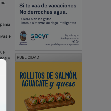
mpañía
ivas e
que
PUBLICIDAD
mos y
de
PUBLICIDAD