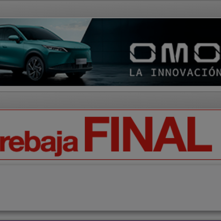
AD Y CULTURA
REGIÓN
DEPORTES
ECONOMÍA
OPIN
Ciencia
Tecnología
Motor
Campo
Elecciones