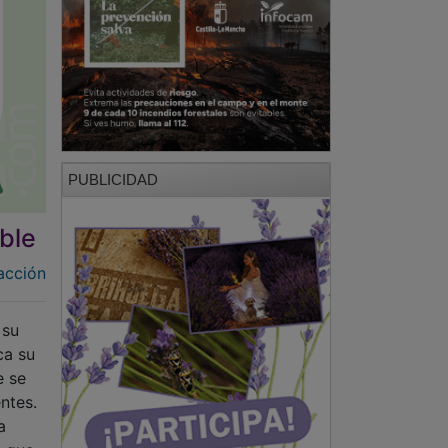
PUBLICIDAD
ble
acción
 su
ca su
e se
ntes.
a
a que
PUBLICIDAD
es la