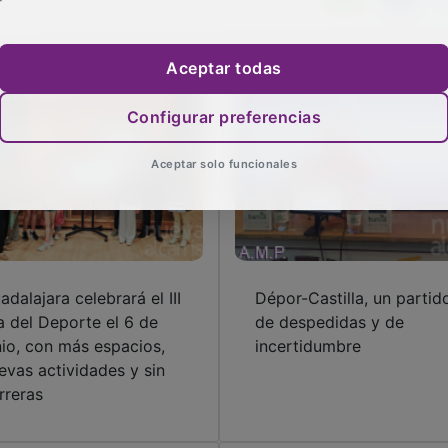
Aceptar todas
Configurar preferencias
Aceptar solo funcionales
adalajara celebrará el III
Dépor-Castilla, un partid
a del Deporte el 6 de
de despedidas y de
nio, con más espacios,
incertidumbre
evas actividades y sin
rreras