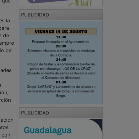
para
a de
iempre
io de
idades
s
ión,
rción
PUBLICIDAD
tación
atos
s con
rno,