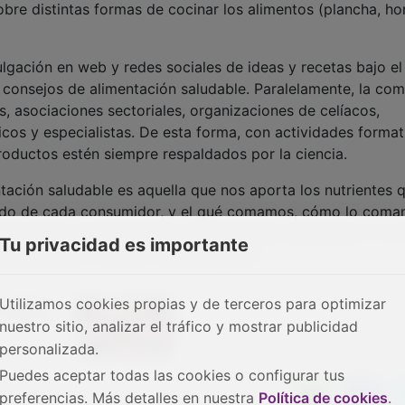
 consejos de alimentación saludable. Paralelamente, la co
 asociaciones sectoriales, organizaciones de celíacos,
dicos y especialistas. De esta forma, con actividades format
roductos estén siempre respaldados por la ciencia.
ción saludable es aquella que nos aporta los nutrientes 
endo de cada consumidor, y el qué comamos, cómo lo coma
rcicio físico que realicemos, determinará lo adecuado o no 
a, directora de Consumo de Mercadona.
Tu privacidad es importante
Utilizamos cookies propias y de terceros para optimizar
nuestro sitio, analizar el tráfico y mostrar publicidad
personalizada.
Puedes aceptar todas las cookies o configurar tus
preferencias. Más detalles en nuestra
Política de cookies
.