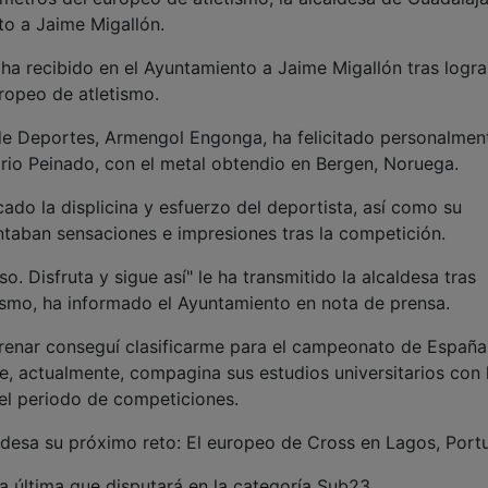
to a Jaime Migallón.
ha recibido en el Ayuntamiento a Jaime Migallón tras logra
ropeo de atletismo.
de Deportes, Armengol Engonga, ha felicitado personalmen
ario Peinado, con el metal obtendio en Bergen, Noruega.
cado la displicina y esfuerzo del deportista, así como su
taban sensaciones e impresiones tras la competición.
. Disfruta y sigue así" le ha transmitido la alcaldesa tras
tismo, ha informado el Ayuntamiento en nota de prensa.
trenar conseguí clasificarme para el campeonato de España
e, actualmente, compagina sus estudios universitarios con 
el periodo de competiciones.
desa su próximo reto: El europeo de Cross en Lagos, Portu
a última que disputará en la categoría Sub23.