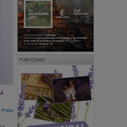
PUBLICIDAD
u
 Press
ra,