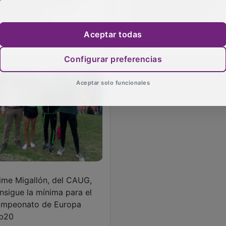
 España sub-23 de
decimocuarto, segundo
.000 metros
mejor europeo, en el
Campeonato del Mundo
Aceptar todas
sub 20
Configurar preferencias
Aceptar solo funcionales
ime Migallón, del CAUG,
nsigue la mínima para el
mpeonato de Europa
b20