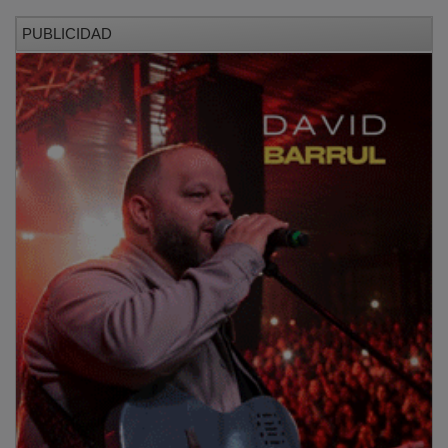
Si nos fijamos en las estructuras del voto, el PSOE
encuentra su principal fortín en el electorado
femenino, donde alcanza un 32,27 por ciento de
apoyo espontáneo (frente al 28,39 de los hombres). El
PP cosecha un 14,59 por ciento entre los hombres y
cae al 10,84 por ciento en las mujeres. Y Vox duplica
sus apoyos entre los hombres (10,99 por ciento) en
comparación con las mujeres (5,49).