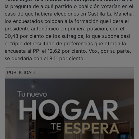
la pregunta de a qué partido o coalición votarían en el
caso de que hubiera elecciones en Castilla-La Mancha,
los encuestados colocan a la formación que lidera el
presidente autonómico en primera posición, con el
30,43 por ciento de los sufragios, lo que supone casi
el triple del resultado de preferencias que otorga la
encuesta al PP: el 12,62 por ciento. Vox, por su parte,
se quedaría con el 8,11 por ciento.
PUBLICIDAD
De cualquier forma, este trabajo demoscópico apunta
a una nueva victoria en votos de Emiliano García-Page
tras tres legislaturas gobernando Castilla-La Mancha.
Si distribuimos el voto de forma proporcional
eliminando a los indecisos, abstencionistas y los no
contestan (que suman el 41,42 por ciento de la
muestra total), el peso real estimado en las urnas para
las tres principales fuerzas sería diferente al voto