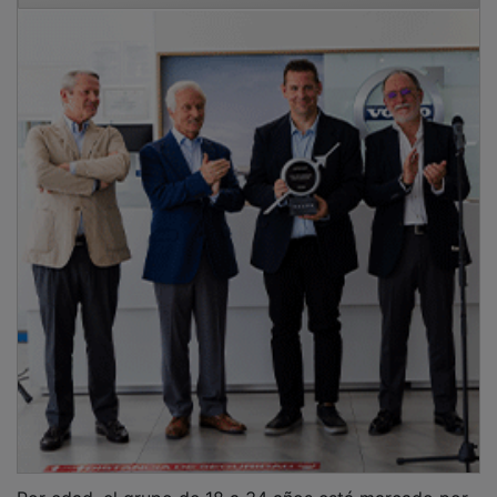
Por edad, el grupo de 18 a 34 años está marcado por
un 45,64 por ciento de indecisos, lo que distorsiona la
intención directa. Aquí el PSOE tiene su apoyo más
bajo (17,92 por ciento). Sorprendentemente, mientras
que el PP obtiene un 12,24 y Vox aguanta con un 10,10
por ciento. Unidas las derechas, se acercan al PSOE en
este segmento joven.
En adultos jóvenes de 35 a 49 años tenemos una
franja donde el PSOE roza su hegemonía, escalando
hasta el 34,74 por ciento. Por el contrario, representa
el suelo absoluto del Partido Popular, que baja al 11,10
por ciento. Vox se mantiene competitivo con un 7,33
por ciento.
El grupo de 50 a 64 años mantiene al PSOE en la
primera posición (32,63 por ciento), pero el PP logra
en este tramo su mejor dato con un 13,68. Coincide
con el techo electoral de Vox, que sube hasta el 9,55.