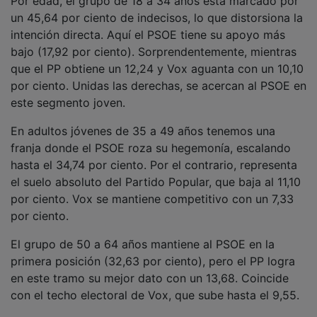
El electorado sénior (mayores de 65) es el que menos
duda con un 20,87 por ciento de indecisos. En este
segmento, el PSOE toca techo con un 36,32 por
ciento. El PP se estanca en el 13,65 y Vox, se
desploma hasta el 5,25 por ciento.
Baile de diputados
Con todo, el PSOE autonómico mantendría una
ventaja en la provincia muy sólida en todos los
escenarios, con lo que saldría beneficiado del posible
incremento de un escaño en Guadalajara, que pasaría
de cinco a seis diputados (algo que se confirmará con
el padrón del próximo año). Las Cortes de Castilla-La
Mancha se componen de 33 diputados en estos
momentos: siete para Albacete y siete para Ciudad
Real; cinco para Cuenca y cinco para Guadalajara y
nueve para Toledo.