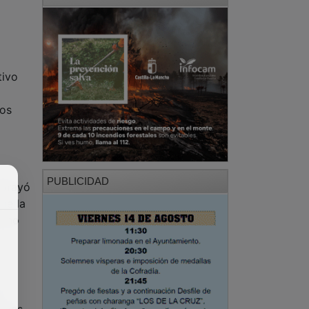
tivo
los
PUBLICIDAD
ubrayó
ue la
s no
l
uevas