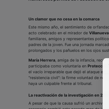
Un clamor que no cesa en la comarca
Este mismo año, el sentimiento de orfandad 
acto celebrado en el mirador de
Villanueva
familiares, amigos y representantes polític
padres de la joven. Fue una jornada marcad
prolongados y los pañuelos en los ojos sust
María Herrera
, amiga de la infancia, recor
participaba como voluntaria en
Protección 
el vacío irreparable que dejó el ataque en u
"resistencia civil": la firme voluntad de no
haya un culpable frente al tribunal.
La reactivación de la investigación en 202
A pesar de que la causa sufrió un archivo p
escenario cambió este pasado mes de julio