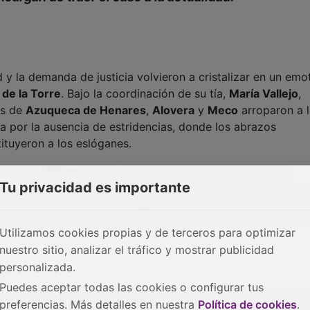
y la demanda de justicia volvieron a cristalizar en un emo
 de la Torre
. Bajo la coordinación de su tía,
María Vallejo
,
os de
Azuqueca de Henares
,
Alovera
y
Meco
arroparon a 
a por la ausencia de estridencias, donde los abrazos
ituyeron a los eslóganes.
dó a esa
Miriam
alegre y protectora de los animales que
Tu privacidad es importante
Civil
. Su intervención, cargada de anécdotas cotidianas, s
na familia trabajadora y unida. El mensaje central del acto f
 permitir que el nombre de
Miriam
caiga en el olvido mientra
Utilizamos cookies propias y de terceros para optimizar
nuestro sitio, analizar el tráfico y mostrar publicidad
personalizada.
5
Puedes aceptar todas las cookies o configurar tus
rovisional en mayo de 2022 por falta de pruebas sólidas, e
preferencias. Más detalles en nuestra
Política de cookies
.
. La
Guardia Civil
anunció una reactivación del caso con n