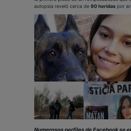
autopsia reveló cerca de
90 heridas
por ar
Numerosos perfiles de Facebook se enc