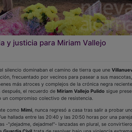
 y justicia para Miriam Vallejo
 el silencio dominaban el camino de tierra que une
Villanue
nación, frecuentado por vecinos para pasear a sus mascotas,
menes más atroces y complejos de la crónica negra reciente
os después, el recuerdo de
Miriam Vallejo Pulido
sigue prese
o un compromiso colectivo de resistencia.
ente como
Mimi
, nunca regresó a casa tras salir a probar un
Fue hallada entre las 20:40 y las 20:50 horas por una parej
as -"¡dejadme, dejadme!"- lanzadas en plural, se convirtier
la
Guardia Civil
trata de resolver bajo una violencia extrema