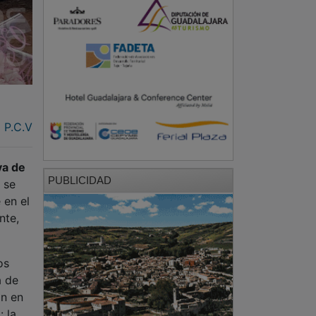
P.C.V
va de
PUBLICIDAD
 se
 en el
nte,
os
a de
on en
: la