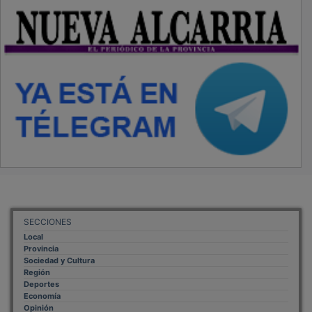
SECCIONES
Local
Provincia
Sociedad y Cultura
Región
Deportes
Economía
Opinión