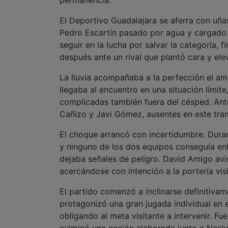
El Deportivo Guadalajara se aferra con uñas
Pedro Escartín pasado por agua y cargado d
seguir en la lucha por salvar la categoría, 
después ante un rival que plantó cara y ele
La lluvia acompañaba a la perfección el am
llegaba al encuentro en una situación límite
complicadas también fuera del césped. Antes
Cañizo y Javi Gómez, ausentes en este tram
El choque arrancó con incertidumbre. Duran
y ninguno de los dos equipos conseguía enl
dejaba señales de peligro. David Amigo avi
acercándose con intención a la portería visi
El partido comenzó a inclinarse definitiva
protagonizó una gran jugada individual en e
obligando al meta visitante a intervenir. F
culminó una acción elaborada junto a Neskes