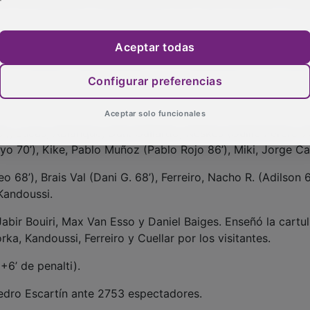
lta. El pitido final confirmó una victoria imprescindible p
Aceptar todas
te a rendirse y que mantiene viva la esperanza de continua
Configurar preferencias
Aceptar solo funcionales
’), Lucas, Ablanque, Dani Gallardo, Neskes (Guille Perero 70
o 70’), Kike, Pablo Muñoz (Pablo Rojo 86’), Miki, Jorge C
o 68’), Brais Val (Dani G. 68’), Ferreiro, Nacho R. (Adilson 6
 Kandoussi.
abir Bouiri, Max Van Esso y Daniel Baiges. Enseñó la cartul
ka, Kandoussi, Ferreiro y Cuellar por los visitantes.
+6’ de penalti).
edro Escartín ante 2753 espectadores.