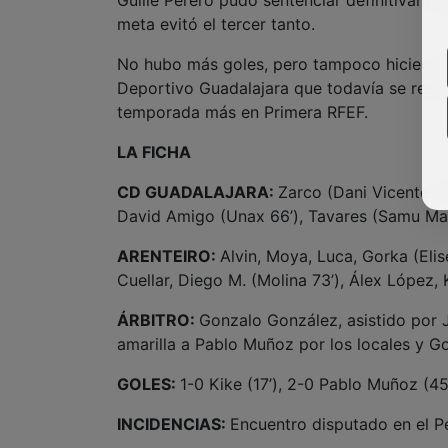
meta evitó el tercer tanto.
No hubo más goles, pero tampoco hicieron fa
Deportivo Guadalajara que todavía se resis
temporada más en Primera RFEF.
LA FICHA
CD GUADALAJARA:
Zarco (Dani Vicente 70
David Amigo (Unax 66’), Tavares (Samu May
ARENTEIRO:
Alvin, Moya, Luca, Gorka (Elise
Cuellar, Diego M. (Molina 73’), Álex López,
ÁRBITRO:
Gonzalo González, asistido por J
amarilla a Pablo Muñoz por los locales y Gor
GOLES:
1-0 Kike (17’), 2-0 Pablo Muñoz (45
INCIDENCIAS:
Encuentro disputado en el P