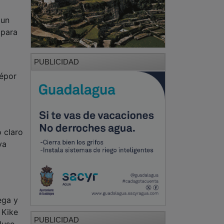
 un
 para
PUBLICIDAD
Dépor
 claro
ya
ega y
 Kike
PUBLICIDAD
luso