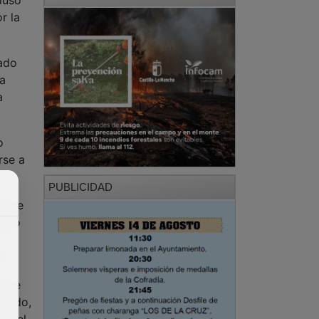
r la
iado
 a
a
o
rse a
PUBLICIDAD
ra de
bajó
o.
s de
adido,
ue el