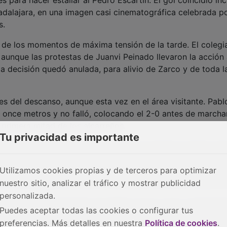
dalajara, en una imagen casi cinematográfica celebrada po
s.
no de los momentos de máxima tensión de la tarde. El coleg
, aunque las protestas de Juanvi Peinado llevaron la acción
 la decisión quedó anulada, para alivio de Zarco y de toda l
es del descanso, aunque esta vez en el área visitante. Pabl
 once metros y no falló, colocando el 2-0 antes de marcha
 primera mitad de los alcarreños.
Tu privacidad es importante
 mantuvo la intensidad. Neskes tuvo la primera ocasión cla
ado por el guardameta rival. Sin embargo, el Arenteiro no 
Utilizamos cookies propias y de terceros para optimizar
ho más el encuentro al Dépor durante la segunda mitad. Los
 a los locales a sostener el resultado con oficio y sacrifici
nuestro sitio, analizar el tráfico y mostrar publicidad
personalizada.
ás hambre y sensación de peligro que su rival, consciente
Puedes aceptar todas las cookies o configurar tus
isivos en la pelea por la permanencia. Ya en el tiempo añ
preferencias. Más detalles en nuestra
Política de cookies
.
nte tras quedarse completamente solo ante el portero, aunq