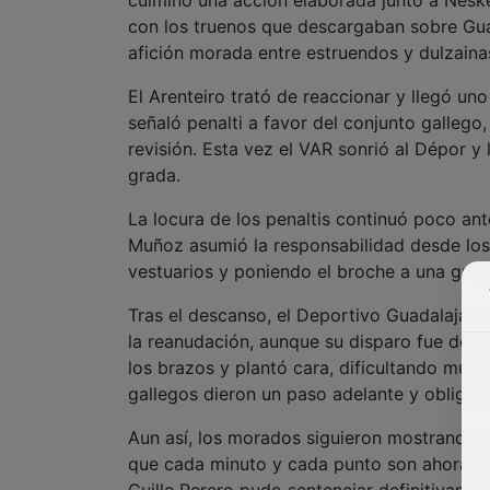
con los truenos que descargaban sobre Gua
afición morada entre estruendos y dulzaina
El Arenteiro trató de reaccionar y llegó u
señaló penalti a favor del conjunto gallego
revisión. Esta vez el VAR sonrió al Dépor y
grada.
La locura de los penaltis continuó poco ant
Muñoz asumió la responsabilidad desde los
vestuarios y poniendo el broche a una gran
Tras el descanso, el Deportivo Guadalajara
la reanudación, aunque su disparo fue desvi
los brazos y plantó cara, dificultando muc
gallegos dieron un paso adelante y obligaron
Aun así, los morados siguieron mostrando m
que cada minuto y cada punto son ahora dec
Guille Perero pudo sentenciar definitivame