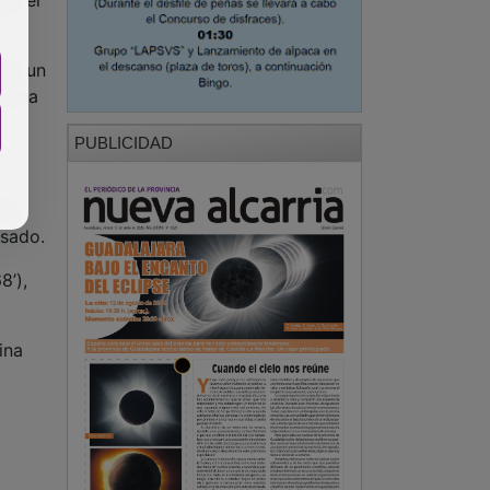
ara un
r una
PUBLICIDAD
’),
asado.
8’),
ina