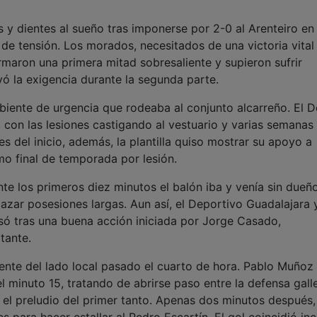
 y dientes al sueño tras imponerse por 2-0 al Arenteiro en
e tensión. Los morados, necesitados de una victoria vital
firmaron una primera mitad sobresaliente y supieron sufrir
vó la exigencia durante la segunda parte.
biente de urgencia que rodeaba al conjunto alcarreño. El 
, con las lesiones castigando al vestuario y varias semanas
 del inicio, además, la plantilla quiso mostrar su apoyo a
o final de temporada por lesión.
te los primeros diez minutos el balón iba y venía sin dueño
azar posesiones largas. Aun así, el Deportivo Guadalajara 
só tras una buena acción iniciada por Jorge Casado,
tante.
mente del lado local pasado el cuarto de hora. Pablo Muñoz
l minuto 15, tratando de abrirse paso entre la defensa gall
ue el preludio del primer tanto. Apenas dos minutos después,
 para hacer estallar al Pedro Escartín. El gol coincidió inc