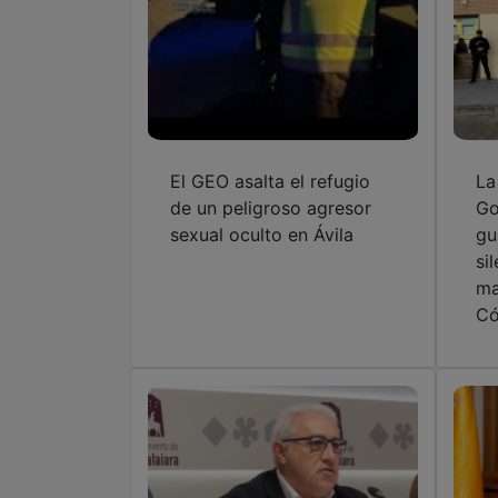
El GEO asalta el refugio
La
de un peligroso agresor
Go
sexual oculto en Ávila
gu
si
ma
Có