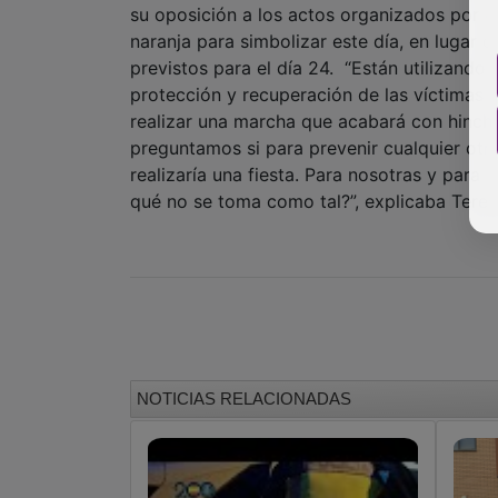
su oposición a los actos organizados por e
naranja para simbolizar este día, en lugar 
previstos para el día 24. “Están utilizando 
protección y recuperación de las víctimas de
realizar una marcha que acabará con hinch
preguntamos si para prevenir cualquier otro
realizaría una fiesta. Para nosotras y para
qué no se toma como tal?”, explicaba Teres
NOTICIAS RELACIONADAS