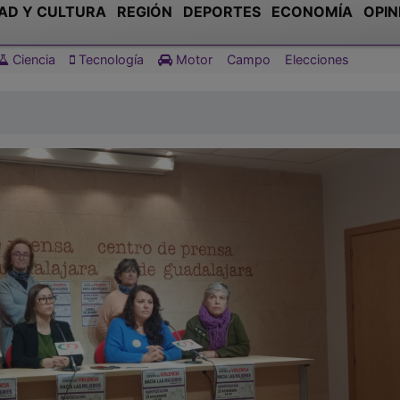
AD Y CULTURA
REGIÓN
DEPORTES
ECONOMÍA
OPIN
Ciencia
Tecnología
Motor
Campo
Elecciones