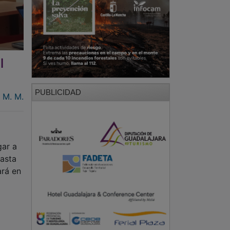
l
PUBLICIDAD
M. M.
gar a
hasta
ará en