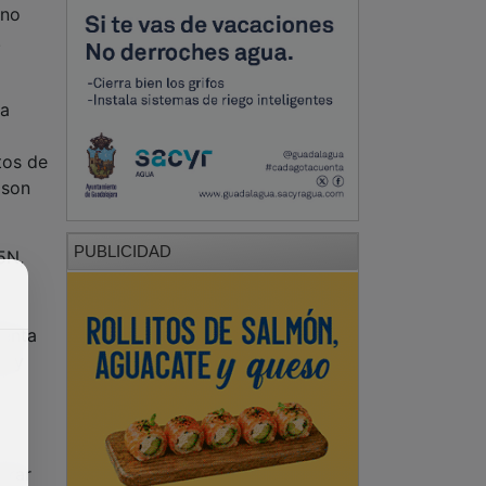
 no
.
ra
tos de
 son
PUBLICIDAD
5N,
lenta
s y
trar