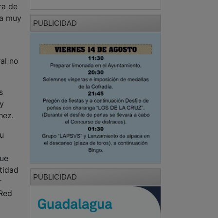
ra de
ma muy
PUBLICIDAD
al no
s
y
hez.
su
que
tidad
PUBLICIDAD
r
 Red