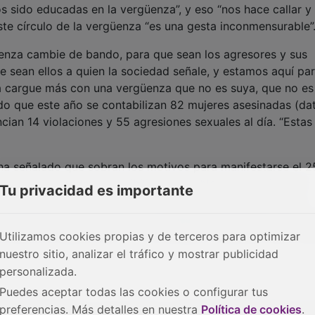
s sido educadas en la vergüenza”, y eso “nos hace callar y
ste círculo de la vergüenza “es una gesta inconmensurable”
üenza cambie de bando, para que sean los agresores y sus
 sean ellos a quien la sociedad señale, y estamos aquí pa
ña cargue más con una vergüenza que no es suya, que no es
lando que este año se contabilizan 82 mujeres asesinadas (da
cian 14 violaciones y 55 agresiones sexuales al día. “Estas
 ha señalado que sobran los motivos para manifestarse el 2
 días. “Pretendemos visibilizar el problema a través de la
Tu privacidad es importante
eminismo se extendiera de tal manera que asumamos todos,
 encontrar la igualdad es una desigualdad de base que vio
 días de nuestra vida (…) Es necesario visibilizar estos día
Utilizamos cookies propias y de terceros para optimizar
nuestro sitio, analizar el tráfico y mostrar publicidad
personalizada.
Puedes aceptar todas las cookies o configurar tus
del Ayuntamiento no es casual. La Red Feminista quiere mos
preferencias. Más detalles en nuestra
Política de cookies
.