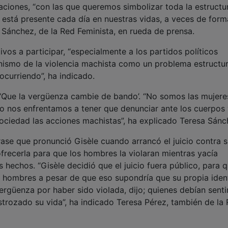
aciones, “con las que queremos simbolizar toda la estructu
e está presente cada día en nuestras vidas, a veces de for
a Sánchez, de la Red Feminista, en rueda de prensa.
vos a participar, “especialmente a los partidos políticos
nismo de la violencia machista como un problema estructur
ocurriendo”, ha indicado.
 ‘Que la vergüenza cambie de bando’. “No somos las mujere
 nos enfrentamos a tener que denunciar ante los cuerpos 
sociedad las acciones machistas”, ha explicado Teresa Sánc
rase que pronunció Gisèle cuando arrancó el juicio contra 
frecerla para que los hombres la violaran mientras yacía
 hechos. “Gisèle decidió que el juicio fuera público, para 
s hombres a pesar de que eso supondría que su propia iden
ergüenza por haber sido violada, dijo; quienes debían senti
trozado su vida”, ha indicado Teresa Pérez, también de la