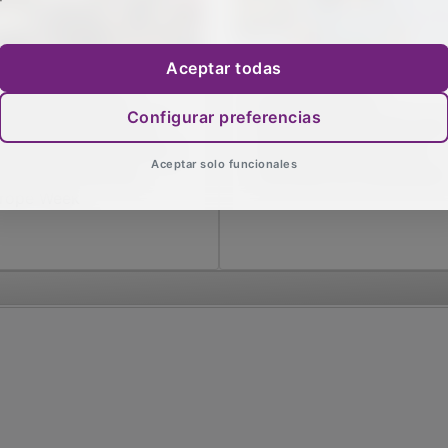
Aceptar todas
 CEEI Guadalajara
El PSOE plantea
Configurar preferencias
necta el talento local
descuentos del 25% para
n Europa en una nueva
jóvenes en actividades
Aceptar solo funcionales
ición de la Startup
culturales de Guadalajara
rope Week