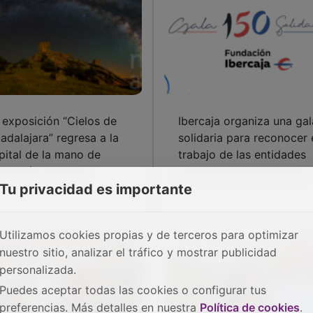
 exposición “Cielos de
Ibercaja organiza una gal
adalajara” regresa a la
solidaria para reconocer 
pital de la mano de
trabajo de las entidades
ndación Ibercaja
sociales de la provincia
Tu privacidad es importante
Utilizamos cookies propias y de terceros para optimizar
nuestro sitio, analizar el tráfico y mostrar publicidad
personalizada.
Puedes aceptar todas las cookies o configurar tus
preferencias. Más detalles en nuestra
Política de cookies
.