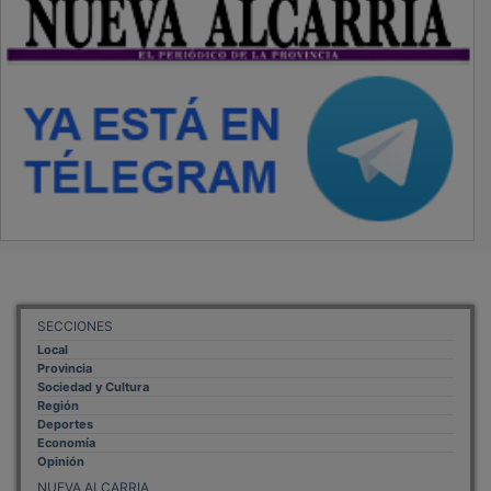
SECCIONES
Local
Provincia
Sociedad y Cultura
Región
Deportes
Economía
Opinión
NUEVA ALCARRIA