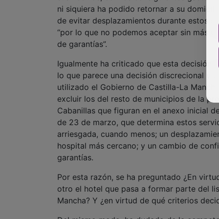
de garantías”.
Igualmente ha criticado que esta decisión s
lo que parece una decisión discrecional y ab
utilizado el Gobierno de Castilla-La Mancha
excluir los del resto de municipios de la p
Cabanillas que figuran en el anexo inicial 
de 23 de marzo, que determina estos servic
arriesgada, cuando menos; un desplazamien
hospital más cercano; y un cambio de confi
garantías.
Por esta razón, se ha preguntado ¿En virtud
otro el hotel que pasa a formar parte del l
Mancha? Y ¿en virtud de qué criterios deci
Del mismo modo, ha dudado de la competenc
parte del listado en cuestión porque, en la
Ayuntamiento, por la que se declaran servic
adoptan disposiciones complementarias, do