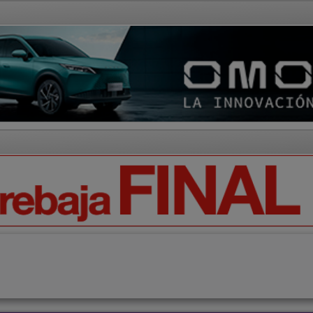
AD Y CULTURA
REGIÓN
DEPORTES
ECONOMÍA
OPIN
Ciencia
Tecnología
Motor
Campo
Elecciones