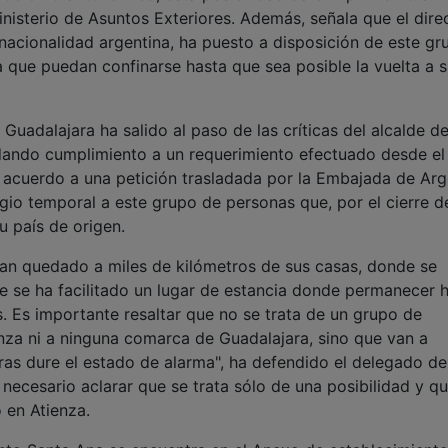
Guadalajara ha salido al paso de las críticas del alcalde de
 dando cumplimiento a un requerimiento efectuado desde el
e acuerdo a una petición trasladada por la Embajada de Arg
gio temporal a este grupo de personas que, por el cierre d
u país de origen.
han quedado a miles de kilómetros de sus casas, donde se
e se ha facilitado un lugar de estancia donde permanecer 
s. Es importante resaltar que no se trata de un grupo de
nza ni a ninguna comarca de Guadalajara, sino que van a
as dure el estado de alarma", ha defendido el delegado de
necesario aclarar que se trata sólo de una posibilidad y q
o en Atienza.
ento Santa Ana se encuentra en el Anexo de establecimient
ardia en Castilla-La Mancha y que vienen recogidos en la O
el Boletín Oficial del Estado.