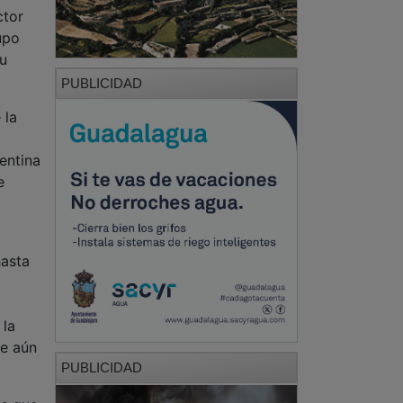
PUBLICIDAD
 la
entina
e
hasta
 la
ue aún
PUBLICIDAD
os que
rden