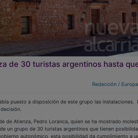
nza de 30 turistas argentinos hasta qu
Redacción / Europa
bía puesto a disposición de este grupo las instalaciones. 
 decisión.
lde de Atienza, Pedro Loranca, quien se ha mostrado moles
o de un grupo de 30 turistas argentinos que tienen posibilid
 Gobierno autonómico, esta posibilidad da cumplimiento a u
nisterio de Asuntos Exteriores. Además, señala que el dire
acionalidad argentina, ha puesto a disposición de este gr
a que puedan confinarse hasta que sea posible la vuelta a 