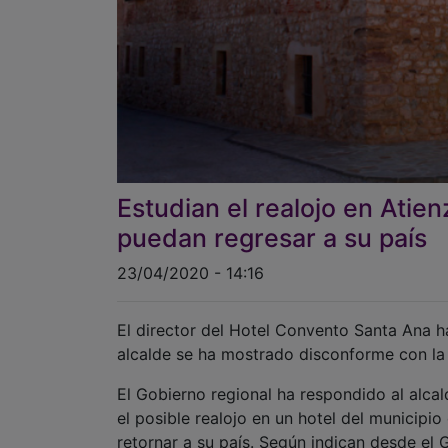
Estudian el realojo en Atie
puedan regresar a su país
23/04/2020 - 14:16
El director del Hotel Convento Santa Ana ha
alcalde se ha mostrado disconforme con la
El Gobierno regional ha respondido al alca
el posible realojo en un hotel del municipi
retornar a su país. Según indican desde el
requerimiento efectuado desde el propio Mi
del Hotel Convento Santa Ana, también de n
las instalaciones de su establecimiento par