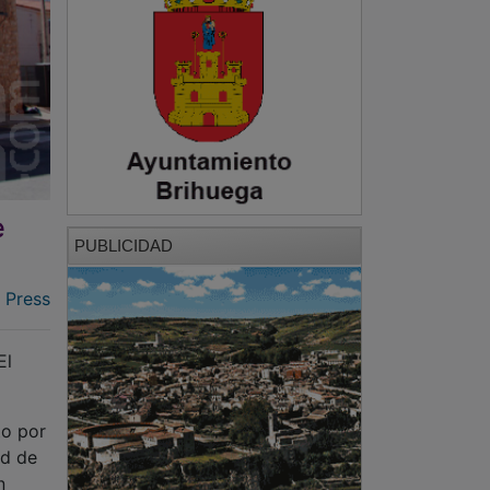
e
PUBLICIDAD
 Press
El
to por
ad de
n
ctor
upo
su