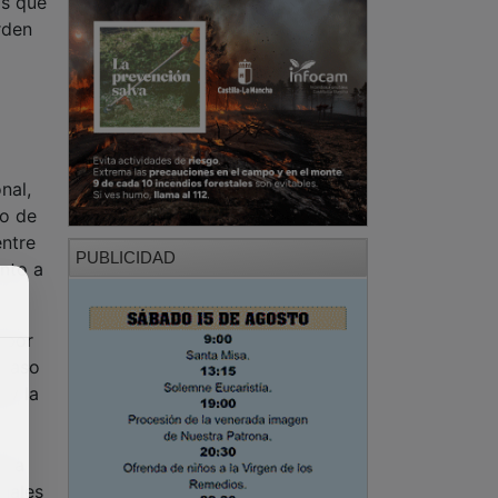
nal,
do de
entre
PUBLICIDAD
ento a
 por
 caso
 y la
r a
cuales
sable
larma,
n tipo