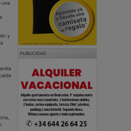
ado y
la
PUBLICIDAD
uardia
calde
tria,
n
a
PUBLICIDAD