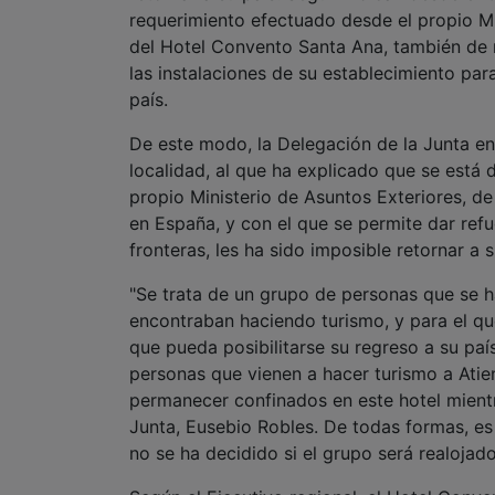
país.
De este modo, la Delegación de la Junta en 
localidad, al que ha explicado que se está
propio Ministerio de Asuntos Exteriores, d
en España, y con el que se permite dar refu
fronteras, les ha sido imposible retornar a s
"Se trata de un grupo de personas que se 
encontraban haciendo turismo, y para el qu
que pueda posibilitarse su regreso a su paí
personas que vienen a hacer turismo a Atie
permanecer confinados en este hotel mientr
Junta, Eusebio Robles. De todas formas, es 
no se ha decidido si el grupo será realojad
Según el Ejecutivo regional, el Hotel Conv
constituyen el retén de alojamientos de gu
TMA/277/2020, de 23 de marzo publicada en 