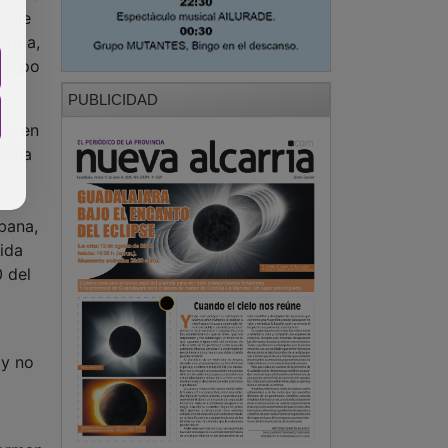
PUBLICIDAD
ón, en
io ha
bana,
ida
 del
 y no
forman
PUBLICIDAD
ientos