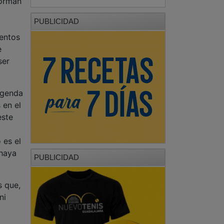
e
ser
Agenda
 en el
este
 es el
 haya
PUBLICIDAD
s que,
ni
e una
a