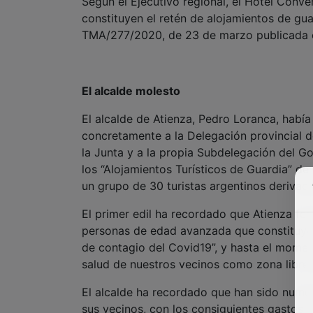
El alcalde molesto
El alcalde de Atienza, Pedro Loranca, había
concretamente a la Delegación provincial 
la Junta y a la propia Subdelegación del Gob
los “Alojamientos Turísticos de Guardia” d
un grupo de 30 turistas argentinos deriva
El primer edil ha recordado que Atienza fo
personas de edad avanzada que constituye
de contagio del Covid19”, y hasta el momen
salud de nuestros vecinos como zona libre 
El alcalde ha recordado que han sido nume
sus vecinos, con los consiguientes gastos y
ni siquiera ha podido retornar a su domicil
de evitar desplazamientos durante estos ce
“por lo que no podemos aceptar sin más una