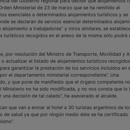
de alojamiento a trabajadores” y otros similares, se establec
s turísticos recogidos en el anexo de la misma sólo podrá 
, por resolución del Ministro de Transporte, Movilidad y 
 o actualizar el listado de alojamientos turísticos recogidos
ra garantizar la prestación de los servicios incluidos en 
a por el departamento ministerial correspondiente”. Una
ado, y que pone de manifiesto que el órgano competente no
el Ministerio no ha sido modificada, y no nos consta que lo
 una decisión de tal calado”, ha aseverado el alcalde.
ican que van a enviar al hotel a 30 turistas argentinos de lo
 de salud ya que por ningún medio éste se ha certificado 
ismo”.
o puedo permitir sin más que la Junta de Comunidades tom
d y la salud de los vecinos de Atienza”. De esta manera ha
 decisión y, además, tampoco la consideramos ajustada a l