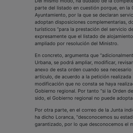
turísticos “para la prestación del servicio 
expresamente que el listado de alojamiento
ampliado por resolución del Ministro.
En concreto, argumenta que “adicionalmente
Urbana, se podrá ampliar, modificar, revisar
anexo de esta orden cuando sea necesario pa
artículo, de acuerdo a la petición realizad
modificación que no consta se haya realiz
Gobierno regional. Por tanto “si la Orden d
sido, el Gobierno regional no puede adoptar
Por otra parte, en el correo de la Junta ind
ha dicho Loranca, “desconocemos su estado
garantizado, por lo que desconocemos el m
Por todo ello, como Alcalde de Atienza “n
decisión así, sin garantías para la segurida
advertido que el municipio “no comparte la