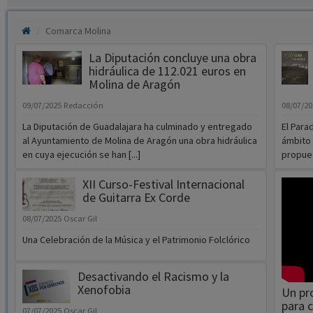
La Diputación concluye una obra
hidráulica de 112.021 euros en
Molina de Aragón
09/07/2025
Redacción
08/07/2
La Diputación de Guadalajara ha culminado y entregado
El Para
al Ayuntamiento de Molina de Aragón una obra hidráulica
ámbito 
en cuya ejecución se han [...]
propuest
XII Curso-Festival Internacional
de Guitarra Ex Corde
08/07/2025
Oscar Gil
Una Celebración de la Música y el Patrimonio Folclórico
Desactivando el Racismo y la
Xenofobia
Un pr
para 
07/07/2025
Oscar Gil
07/07/2
La Fundación Cepaim presenta su solicitud al proyecto
"Desactivando el Racismo y la Xenofobia" a la
La Cofr
convocatoria de proyectos sociales del IRPF estatal,
un exte