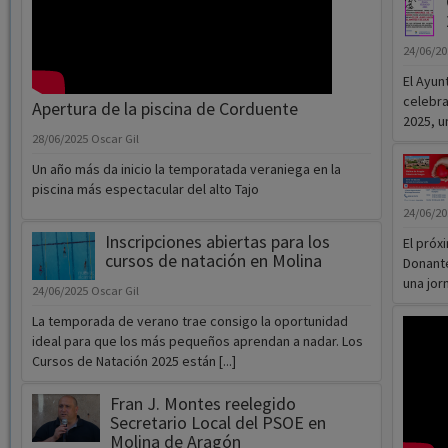
El Ayun
celebra
Apertura de la piscina de Corduente
2025, un
28/06/2025
Oscar Gil
Un año más da inicio la temporatada veraniega en la
piscina más espectacular del alto Tajo
24/06/2
Inscripciones abiertas para los
El próx
cursos de natación en Molina
Donante
una jor
24/06/2025
Oscar Gil
La temporada de verano trae consigo la oportunidad
ideal para que los más pequeños aprendan a nadar. Los
Cursos de Natación 2025 están [...]
Fran J. Montes reelegido
Secretario Local del PSOE en
Molina de Aragón
23/06/2025
Oscar Gil
Festi
En un contexto donde las incertidumbres políticas
23/06/2