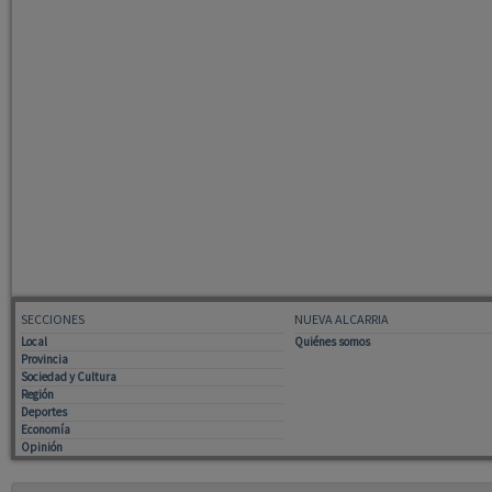
SECCIONES
NUEVA ALCARRIA
Local
Quiénes somos
Provincia
Sociedad y Cultura
Región
Deportes
Economía
Opinión
Tiempo: 0.0481 seg., Memoria Usada: 0.95 MB