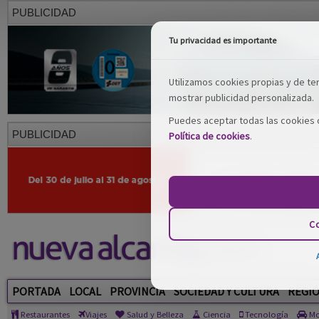
PUBLICIDAD
Tu privacidad es importante
Utilizamos cookies propias y de terc
mostrar publicidad personalizada.
Puedes aceptar todas las cookies o
PUBLICIDAD
Política de cookies
.
Co
PORTADA
LOCAL
PROVINCIA
SOCIEDAD Y CULTURA
REGI
Restaurantes
Viajes
Salud y Belleza
Ciencia
Tecnología
Mo
Comarca Molina