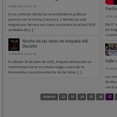
parecen ser la norma, Francisco J. Montes ha sido
Del 27 
elegido por tercera vez como secretario local del PSOE
de Arag
en Molina de [...]
creativi
Noche de las velas en Anquela del
Ducado
23/06/2025
Oscar Gil
Valle
El sábado 28 de junio de 2025, Anquela del Ducado se
transformará en un escenario mágico para dar la
23/06/2
bienvenida a su primera Noche de las Velas. [...]
Los vec
de Mara
con la 
Anterior
12
13
14
15
16
17