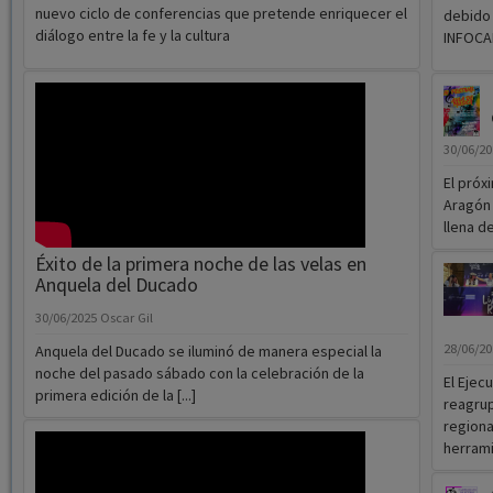
30/06/2
El próx
Aragón 
llena de
Éxito de la primera noche de las velas en
Anquela del Ducado
30/06/2025
Oscar Gil
28/06/2
Anquela del Ducado se iluminó de manera especial la
noche del pasado sábado con la celebración de la
El Ejec
primera edición de la [...]
reagrup
regiona
herrami
24/06/2