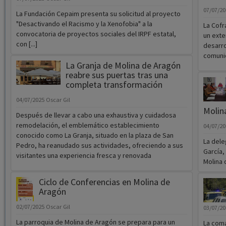
con [...]
desarro
comunid
La Granja de Molina de Aragón
reabre sus puertas tras una
completa transformación
04/07/2025
Oscar Gil
Molin
Después de llevar a cabo una exhaustiva y cuidadosa
remodelación, el emblemático establecimiento
04/07/2
conocido como La Granja, situado en la plaza de San
La dele
Pedro, ha reanudado sus actividades, ofreciendo a sus
García,
visitantes una experiencia fresca y renovada
Molina 
Ciclo de Conferencias en Molina de
Aragón
02/07/2025
Oscar Gil
03/07/2
La parroquia de Molina de Aragón se prepara para un
La coma
nuevo ciclo de conferencias que pretende enriquecer el
debido 
diálogo entre la fe y la cultura
INFOCAM