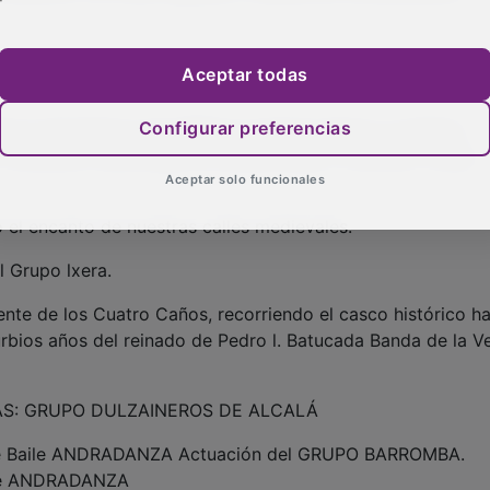
Justas y juegos medievales a caballo por los jinetes segunti
Aceptar todas
Configurar preferencias
LO. Partidarios de D.ªBlanca intentan liberar a la Reina.
n Castellano-Manchega de Espeleología y Cañones. Grupo
Aceptar solo funcionales
 el encanto de nuestras calles medievales.
l Grupo lxera.
nte de los Cuatro Caños, recorriendo el casco histórico ha
turbios años del reinado de Pedro l. Batucada Banda de la V
IMAS: GRUPO DULZAINEROS DE ALCALÁ
o de Baile ANDRADANZA Actuación del GRUPO BARROMBA.
ile ANDRADANZA