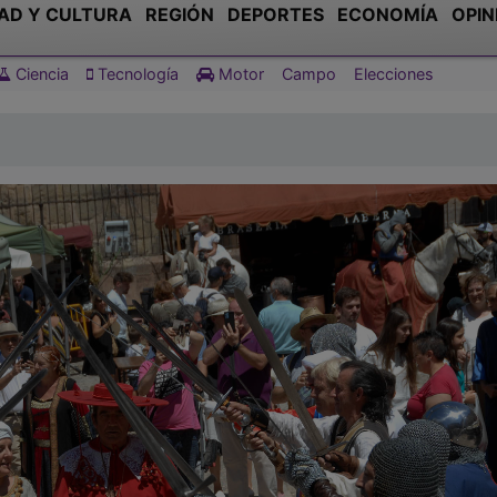
AD Y CULTURA
REGIÓN
DEPORTES
ECONOMÍA
OPIN
Ciencia
Tecnología
Motor
Campo
Elecciones