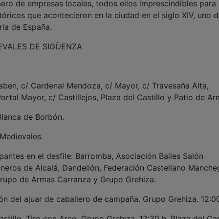
ero de empresas locales, todos ellos imprescindibles para
tóricos que acontecieron en la ciudad en el siglo XIV, uno d
ria de España.
EVALES DE SIGÜENZA
 Yaben, c/ Cardenal Mendoza, c/ Mayor, c/ Travesaña Alta,
ortal Mayor, c/ Castillejos, Plaza del Castillo y Patio de Ar
 Blanca de Borbón.
 Medievales.
pantes en el desfile: Barromba, Asociación Bailes Salón
ineros de Alcalá, Dandelión, Federación Castellano Manche
Grupo de Armas Carranza y Grupo Grehiza.
ción del ajuar de caballero de campaña. Grupo Grehiza. 12:00
astillo. Tiro con Arco. Grupo Grehiza. 12:30 h. Plaza del Cast