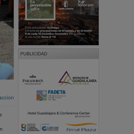
PUBLICIDAD
accion
e
ón