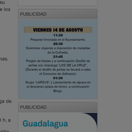
 su
e los
PUBLICIDAD
mas.
ga de
PUBLICIDAD
 h. a
illo.