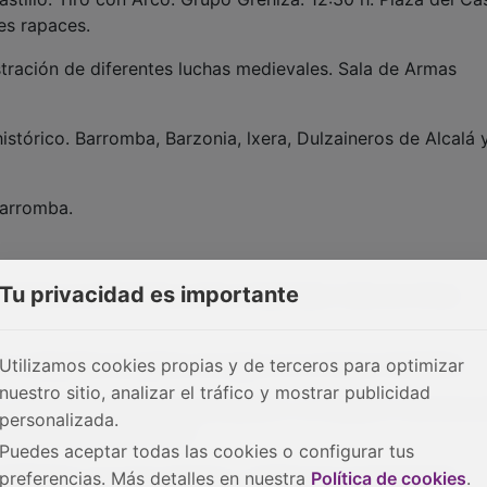
es rapaces.
ostración de diferentes luchas medievales. Sala de Armas
histórico. Barromba, Barzonia, lxera, Dulzaineros de Alcalá 
Barromba.
Tu privacidad es importante
mostración de diferentes luchas medievales. Sala de Armas
l con catapultas de globos de agua con el Grupo Dandelion.
Utilizamos cookies propias y de terceros para optimizar
nuestro sitio, analizar el tráfico y mostrar publicidad
 1, la Reina Doña Blanca de Barbón y su séquito a las Eras d
personalizada.
neros de Alcalá e lxera.
Puedes aceptar todas las cookies o configurar tus
. Exhibición con aves rapaces y charlas de concienciación
preferencias. Más detalles en nuestra
Política de cookies
.