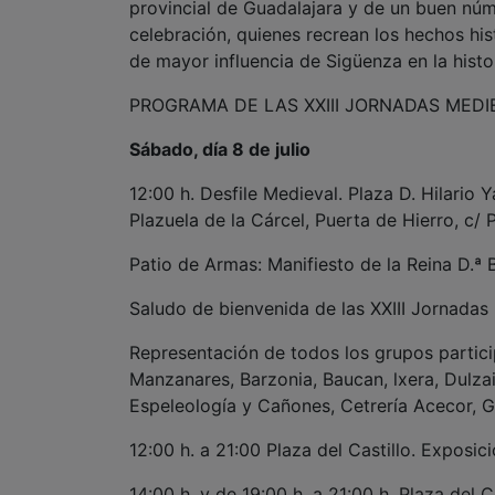
provincial de Guadalajara y de un buen núm
celebración, quienes recrean los hechos his
de mayor influencia de Sigüenza en la histo
PROGRAMA DE LAS XXIII JORNADAS MEDI
Sábado, día 8 de julio
12:00 h. Desfile Medieval. Plaza D. Hilario
Plazuela de la Cárcel, Puerta de Hierro, c/ P
Patio de Armas: Manifiesto de la Reina D.ª
Saludo de bienvenida de las XXIII Jornadas
Representación de todos los grupos partici
Manzanares, Barzonia, Baucan, lxera, Dulza
Espeleología y Cañones, Cetrería Acecor, 
12:00 h. a 21:00 Plaza del Castillo. Exposi
14:00 h. y de 19:00 h. a 21:00 h. Plaza del C