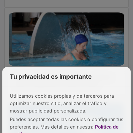
CSN clasifica de nivel 1 un suceso notificado
por la central de Trillo relacionado con la
inoperabilidad de una válvula
OTRAS NOTICIAS
Tu privacidad es importante
Utilizamos cookies propias y de terceros para
GUADA TV MEDIA
optimizar nuestro sitio, analizar el tráfico y
mostrar publicidad personalizada.
Puedes aceptar todas las cookies o configurar tus
preferencias. Más detalles en nuestra
Política de