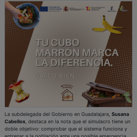
entrenar a la población ante una posible emergencia.
Tras la prueba en Guadalajara, el Ministerio del Interior
prevé realizar simulacros similares en el resto de
provincias nucleares:
Cáceres
,
Tarragona
,
Burgos
y
Valencia
. En conjunto, estos ejercicios afectarán a
61
municipios
y a una población potencial de
75.728
habitantes
.
PUBLICIDAD