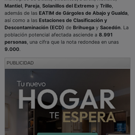
Mantiel
,
Pareja
,
Solanillos del Extremo
y
Trillo
,
además de las
EATIM de Gárgoles de Abajo y Gualda
,
así como a las
Estaciones de Clasificación y
Descontaminación (ECD)
de
Brihuega
y
Sacedón
. La
población potencial afectada asciende a
8.991
personas
, una cifra que la nota redondea en unas
9.000
.
PUBLICIDAD
El mensaje que reciban los ciudadanos avisará
expresamente de que
se trata de una prueba
, por lo
que no será necesario llamar al
112
ni realizar ninguna
actuación. La duración estimada del simulacro será de
entre
15 y 20 minutos
, tiempo durante el cual las
antenas repetidoras retransmitirán la alerta. La hora
aproximada prevista para el ejercicio es las
11.00 de la
mañana
.