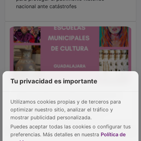
nacional ante catástrofes
Tu privacidad es importante
Abierto el plazo de preinscripción para las
Escuelas Municipales de Cultura de
Utilizamos cookies propias y de terceros para
Guadalajara para el curso 2026/2027
optimizar nuestro sitio, analizar el tráfico y
mostrar publicidad personalizada.
OTRAS NOTICIAS
Puedes aceptar todas las cookies o configurar tus
preferencias. Más detalles en nuestra
Política de