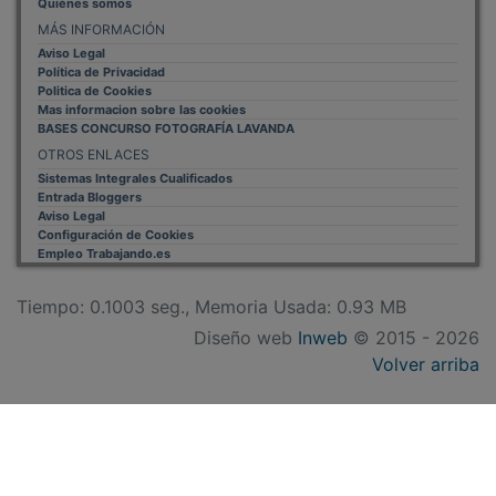
MÁS INFORMACIÓN
Aviso Legal
Política de Privacidad
Politica de Cookies
Mas informacion sobre las cookies
BASES CONCURSO FOTOGRAFÍA LAVANDA
OTROS ENLACES
Sistemas Integrales Cualificados
Entrada Bloggers
Aviso Legal
Configuración de Cookies
Empleo Trabajando.es
Tiempo: 0.1003 seg., Memoria Usada: 0.93 MB
Diseño web
Inweb
© 2015 - 2026
Volver arriba