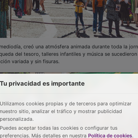
l mediodía, creó una atmósfera animada durante toda la jor
ueda del tesoro, talleres infantiles y música se sucedieron
ón variada y sin fisuras.
Tu privacidad es importante
Utilizamos cookies propias y de terceros para optimizar
nuestro sitio, analizar el tráfico y mostrar publicidad
personalizada.
Puedes aceptar todas las cookies o configurar tus
preferencias. Más detalles en nuestra
Política de cookies
.