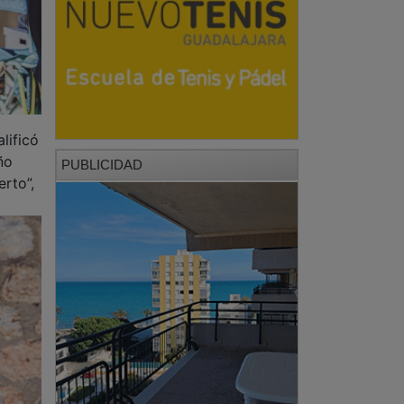
lificó
ño
PUBLICIDAD
erto”,