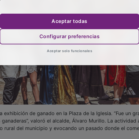
Aceptar todas
Configurar preferencias
Aceptar solo funcionales
exhibición de ganado en la Plaza de la Iglesia. “Fue un gr
 ganaderas”, valoró el alcalde, Álvaro Murillo. La actividad 
o rural del municipio y evocando un pasado donde el come