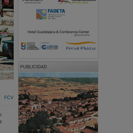
PUBLICIDAD
FCV
o
e