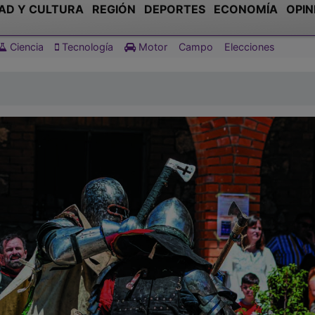
AD Y CULTURA
REGIÓN
DEPORTES
ECONOMÍA
OPIN
Ciencia
Tecnología
Motor
Campo
Elecciones