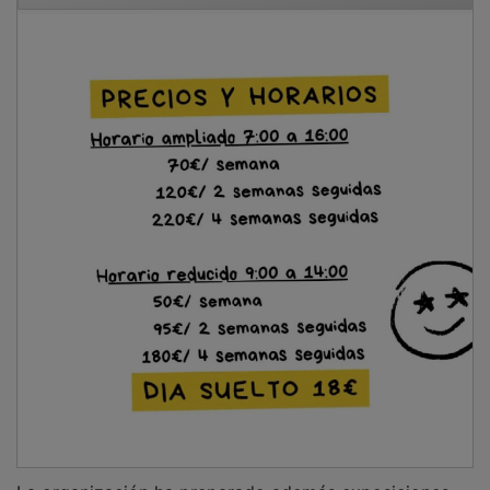
La organización ha preparado además exposiciones
de objetos de esparto en la
calle Mayor
, servicio de
bar, photocall y una muestra fotográfica sobre oficios
y tradiciones. El evento cuenta con la colaboración del
Ayuntamiento de Tórtola de Henares
, la
Diputación
de Guadalajara
,
Protección Civil
, la
Fundación Siglo
Futuro
, el
Corro del Esparto de Tórtola
, la
Rondalla
Santa Catalina
y diversas asociaciones locales y
artesanas.
PUBLICIDAD