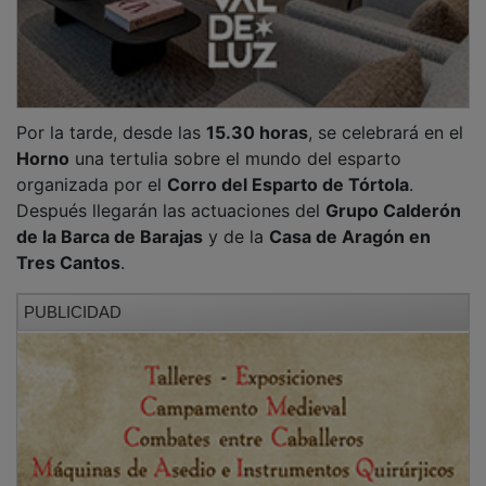
El cierre de la jornada llegará a las
20.00 horas
con
un pasacalles desde el
lavadero
hasta la
Plaza de
España
, donde se celebrará el concierto principal a
cargo de
Irish Treble
, grupo de música y danza
tradicional irlandesa.