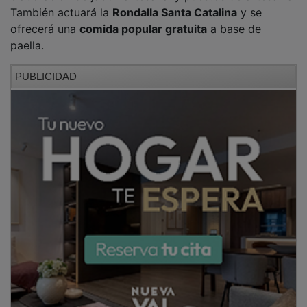
También actuará la
Rondalla Santa Catalina
y se
ofrecerá una
comida popular gratuita
a base de
paella.
PUBLICIDAD
Por la tarde, desde las
15.30 horas
, se celebrará en el
Horno
una tertulia sobre el mundo del esparto
organizada por el
Corro del Esparto de Tórtola
.
Después llegarán las actuaciones del
Grupo Calderón
de la Barca de Barajas
y de la
Casa de Aragón en
Tres Cantos
.
PUBLICIDAD